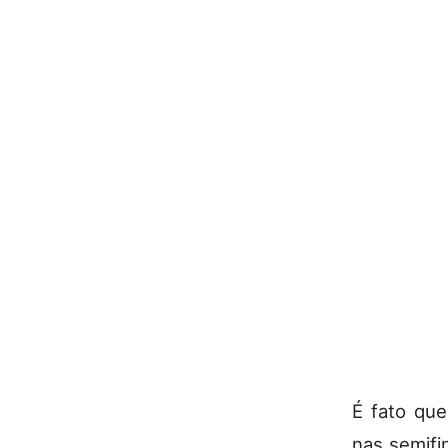
É fato qu
nas semifi