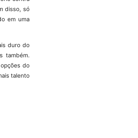
m disso, só
odo em uma
ais duro do
es também.
e opções do
ais talento