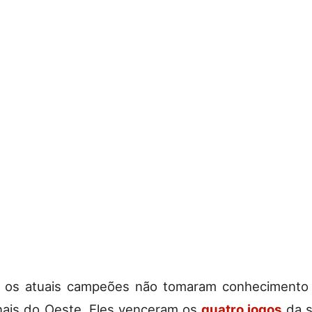
e os atuais campeões não tomaram conheciment
nais do Oeste. Eles venceram os
quatro jogos
da s