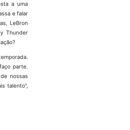
osta a uma
assa e falar
ias, LeBron
ty Thunder
cação?
 temporada.
aço parte.
 de nossas
s talento”,