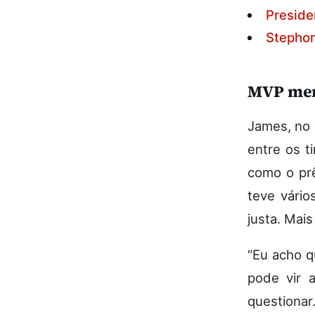
Preside
Stephon
MVP mer
James, no 
entre os t
como o pr
teve vário
justa. Mai
“Eu acho q
pode vir 
questionar