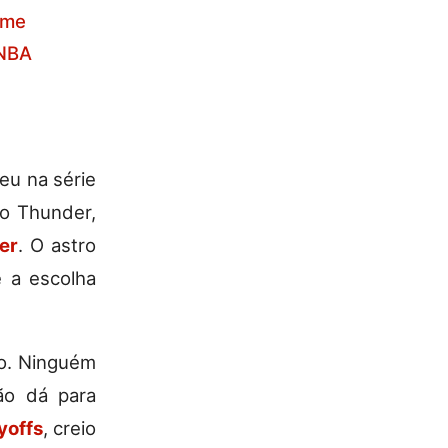
ime
 NBA
eu na série
do Thunder,
er
. O astro
e a escolha
io. Ninguém
ão dá para
yoffs
, creio