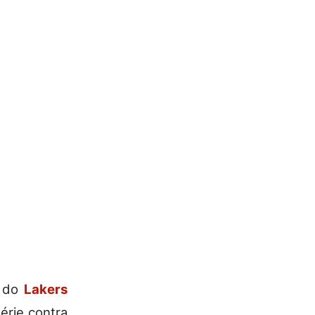
o do
Lakers
érie contra