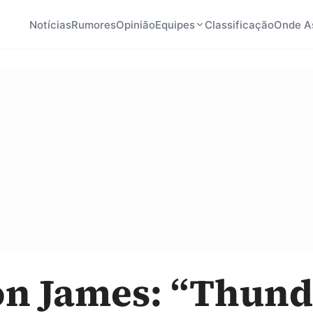
Notícias
Rumores
Opinião
Equipes
Classificação
Onde As
n James: “Thund