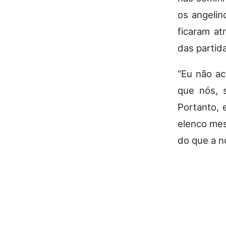
os angelin
ficaram a
das partid
“Eu não a
que nós, 
Portanto, 
elenco mes
do que a n