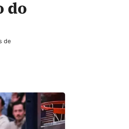
o do
s de