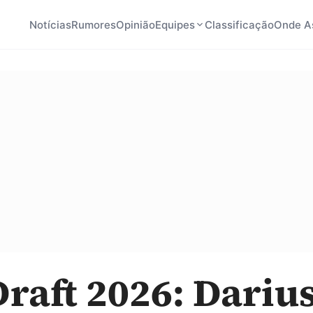
Notícias
Rumores
Opinião
Equipes
Classificação
Onde As
raft 2026: Dariu