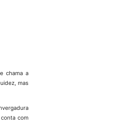
e chama a
luidez, mas
nvergadura
e conta com