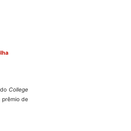
lha
s do
College
o prêmio de