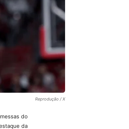
Reprodução / X
romessas do
estaque da