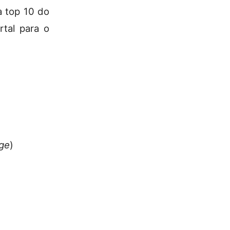
a top 10 do
rtal para o
ege
)