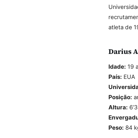
Universida
recrutamen
atleta de 1
Darius A
Idade:
19 
País:
EUA
Universid
Posição:
a
Altura:
6’3
Envergadu
Peso:
84 k