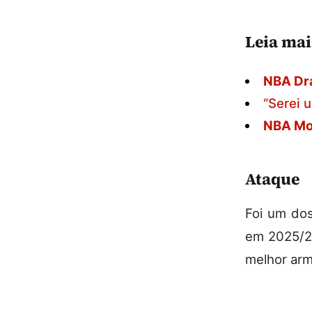
Leia mai
NBA Dra
“Serei 
NBA Moc
Ataque
Foi um dos
em 2025/26
melhor ar