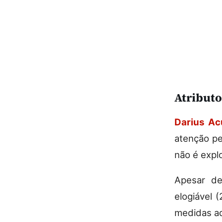
Atributos
Darius Ac
atenção pe
não é expl
Apesar de
elogiável 
medidas ad