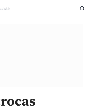
sistir
trocas