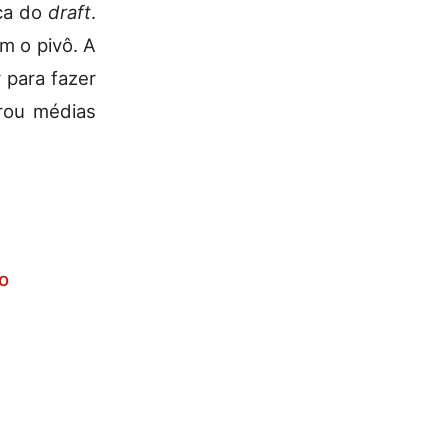
oca do
draft
.
am o pivô. A
 para fazer
trou médias
o