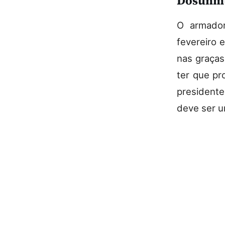
Dosunm
O armad
fevereiro 
nas graças
ter que pr
presidente
deve ser u