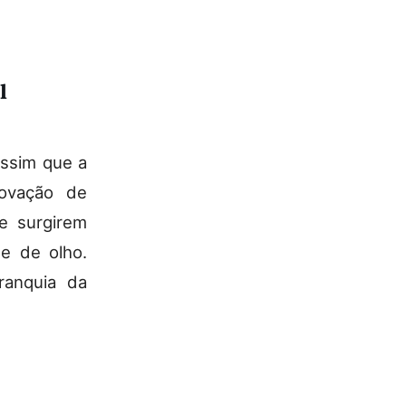
l
ssim que a
novação de
se surgirem
e de olho.
ranquia da