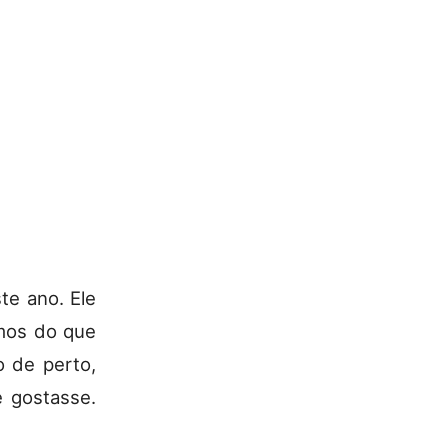
te ano. Ele
mos do que
o de perto,
e gostasse.