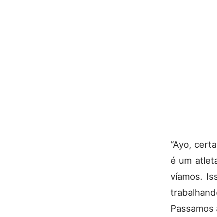
“Ayo, cert
é um atle
víamos. Is
trabalhand
Passamos a