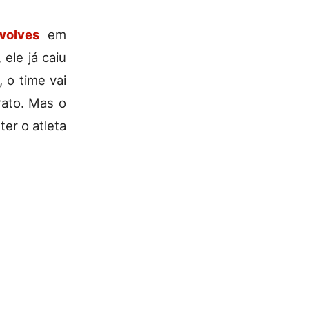
wolves
em
ele já caiu
 o time vai
rato. Mas o
er o atleta