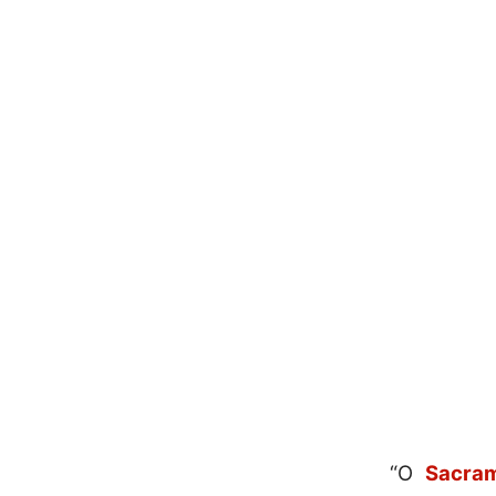
“O
Sacra