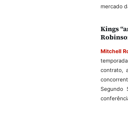
mercado da
Kings “a
Robinso
Mitchell 
temporada
contrato, 
concorren
Segundo S
conferênci