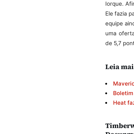
Iorque. Af
Ele fazia p
equipe ain
uma oferta
de 5,7 pon
Leia mai
Maveric
Boletim
Heat fa
Timberw