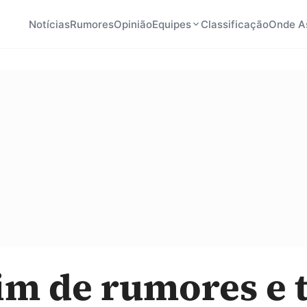
Notícias
Rumores
Opinião
Equipes
Classificação
Onde As
im de rumores e 