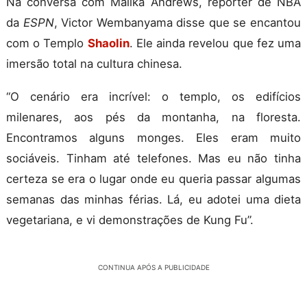
Na conversa com Malika Andrews, repórter de NBA
da
ESPN
, Victor Wembanyama disse que se encantou
com o Templo
Shaolin
. Ele ainda revelou que fez uma
imersão total na cultura chinesa.
“
O cenário era incrível: o templo, os edifícios
milenares, aos pés da montanha, na floresta.
Encontramos alguns monges. Eles eram muito
sociáveis. Tinham até telefones. Mas eu não tinha
certeza se era o lugar onde eu queria passar algumas
semanas das minhas férias. Lá, eu adotei uma dieta
vegetariana, e vi demonstrações de Kung Fu
”.
CONTINUA APÓS A PUBLICIDADE