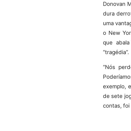
Donovan Mi
dura derro
uma vantag
o New Yor
que abala
“tragédia”.
“Nós per
Poderíamo
exemplo, e
de sete jo
contas, foi