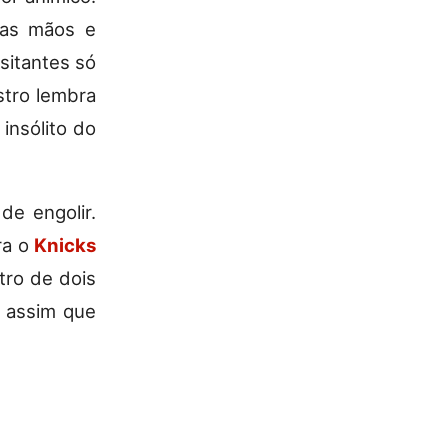
nas mãos e
isitantes só
stro lembra
 insólito do
de engolir.
ra o
Knicks
tro de dois
É assim que