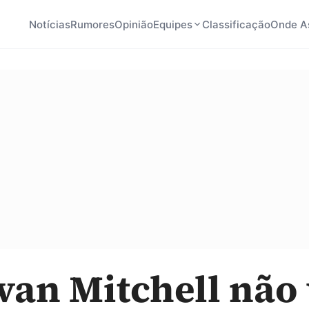
Notícias
Rumores
Opinião
Equipes
Classificação
Onde As
an Mitchell não 