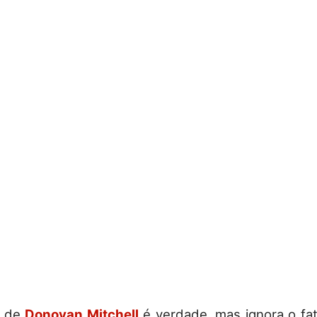
o de
Donovan Mitchell
é verdade, mas ignora o fat