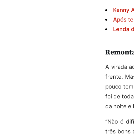
Kenny A
Após te
Lenda d
Remont
A virada a
frente. Ma
pouco temp
foi de toda
da noite e 
“Não é dif
três bons 