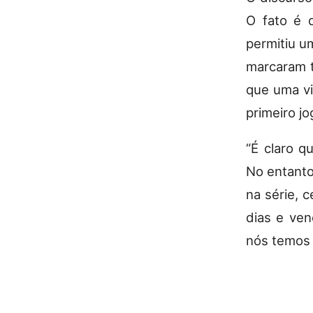
O fato é
permitiu um
marcaram t
que uma vit
primeiro jo
“É claro q
No entanto
na série, 
dias e ven
nós temos 