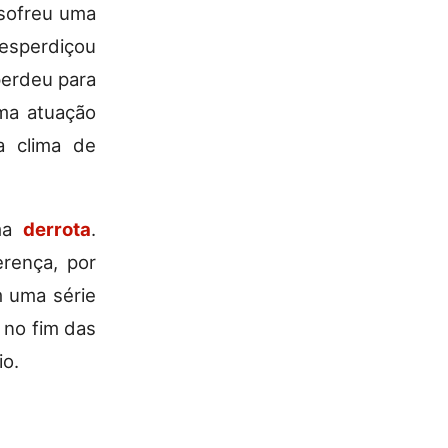
 sofreu uma
desperdiçou
perdeu para
ma atuação
a clima de
uma
derrota
.
rença, por
m uma série
 no fim das
io.