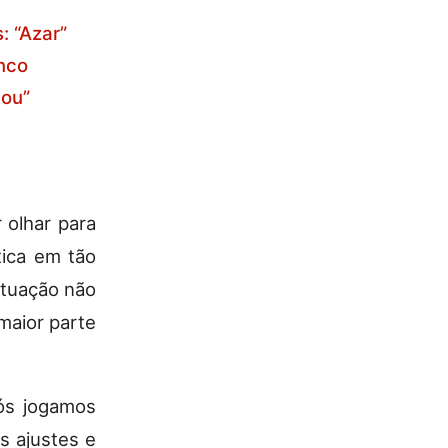
: “Azar”
nco
cou”
 olhar para
tica em tão
atuação não
 maior parte
Nós jogamos
s ajustes e