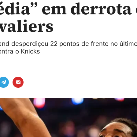
édia” em derrota
valiers
and desperdiçou 22 pontos de frente no últim
ontra o Knicks