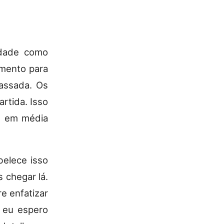
idade como
amento para
assada. Os
rtida. Isso
is em média
belece isso
 chegar lá.
e enfatizar
, eu espero