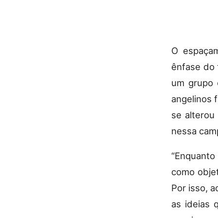
O espaçam
ênfase do 
um grupo 
angelinos 
se alterou
nessa camp
“Enquanto 
como objet
Por isso, 
as ideias 