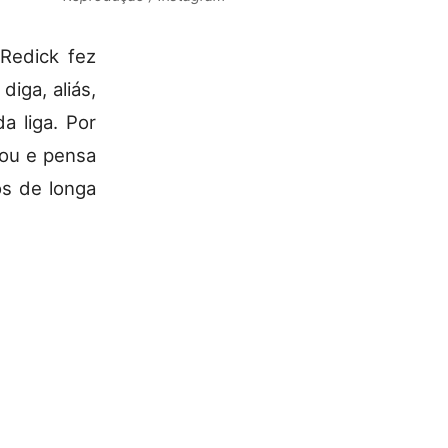
Redick fez
iga, aliás,
a liga. Por
gou e pensa
os de longa