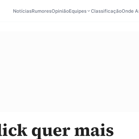
Notícias
Rumores
Opinião
Equipes
Classificação
Onde As
dick quer mais