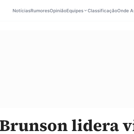
Notícias
Rumores
Opinião
Equipes
Classificação
Onde As
 Brunson lidera v