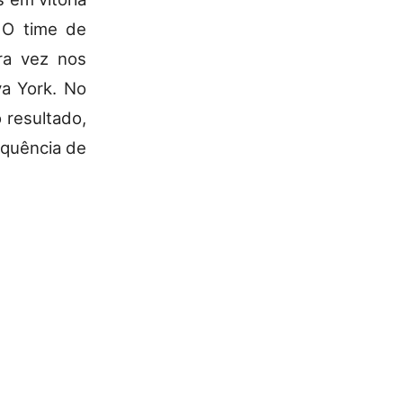
 O time de
ra vez nos
va York. No
 resultado,
equência de