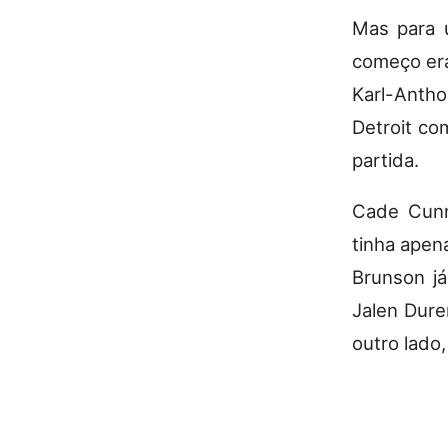
Mas para 
começo era
Karl-Anth
Detroit co
partida.
Cade Cun
tinha apen
Brunson já
Jalen Duren
outro lado