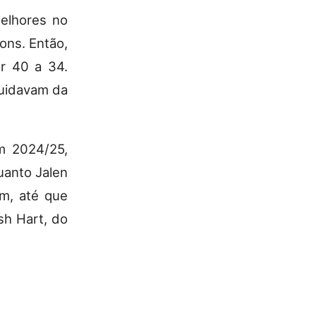
elhores no
ons. Então,
r 40 a 34.
cuidavam da
m 2024/25,
uanto Jalen
um, até que
osh Hart, do