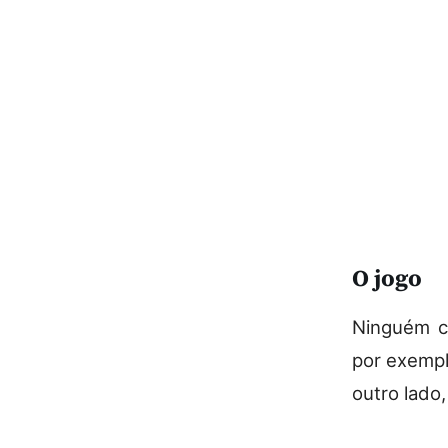
O jogo
Ninguém co
por exempl
outro lado