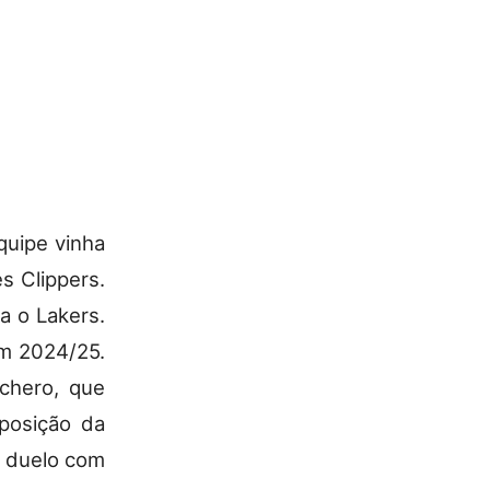
quipe vinha
s Clippers.
a o Lakers.
em 2024/25.
chero, que
 posição da
m duelo com