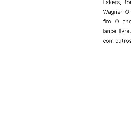
Lakers, f
Wagner. O 
fim. O lan
lance livr
com outros