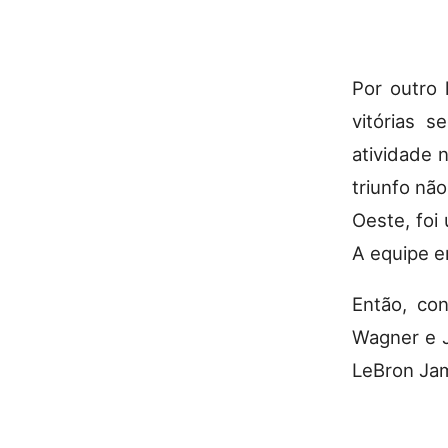
Por outro 
vitórias s
atividade 
triunfo não
Oeste, foi
A equipe e
Então, co
Wagner e J
LeBron Ja