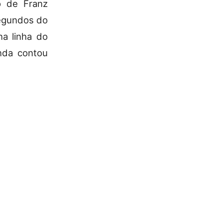
o de Franz
segundos do
na linha do
inda contou