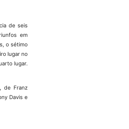
cia de seis
triunfos em
s, o sétimo
iro lugar no
arto lugar.
, de Franz
ony Davis e