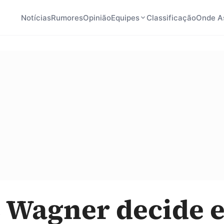
Notícias
Rumores
Opinião
Equipes
Classificação
Onde As
 Wagner decide 