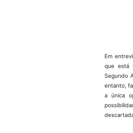
Em entrevi
que está 
Segundo Ar
entanto, f
a única o
possibili
descartada