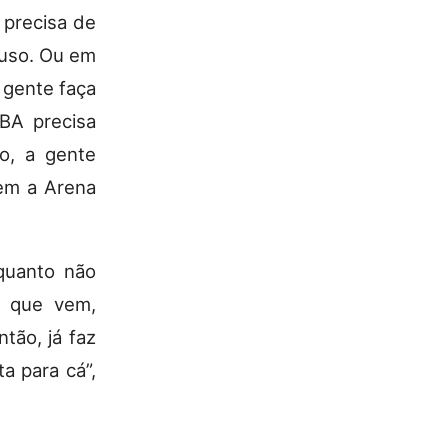
 precisa de
iuso. Ou em
 gente faça
BA precisa
o, a gente
tem a Arena
nquanto não
o que vem,
ntão, já faz
a para cá”,