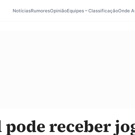
Notícias
Rumores
Opinião
Equipes
Classificação
Onde As
l pode receber jo