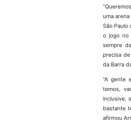
“Queremos 
uma arena 
São Paulo 
o jogo no
sempre da
precisa de
da Barra da
“A gente e
temos, va
inclusive, 
bastante t
afirmou Ar