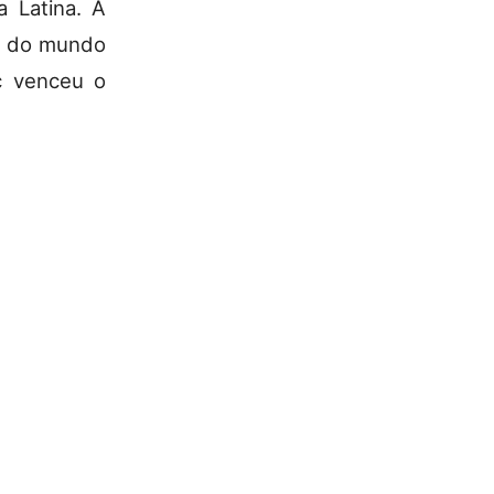
a Latina. A
te do mundo
c venceu o