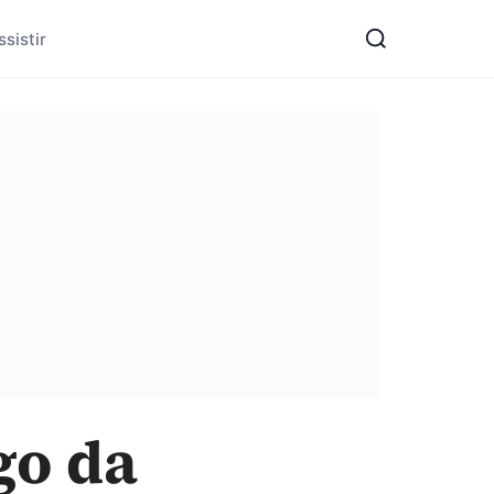
sistir
go da