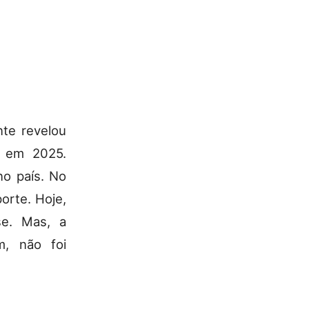
nte revelou
l em 2025.
no país. No
orte. Hoje,
se. Mas, a
m, não foi