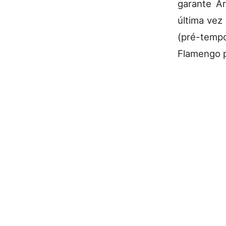
garante Ar
última vez
(pré-temp
Flamengo p