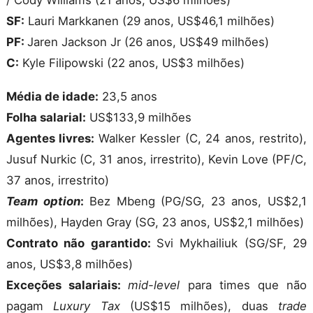
/ Cody Williams (21 anos, US$6 milhões)
SF:
Lauri Markkanen (29 anos, US$46,1 milhões)
PF:
Jaren Jackson Jr (26 anos, US$49 milhões)
C:
Kyle Filipowski (22 anos, US$3 milhões)
Média de idade:
23,5 anos
Folha salarial:
US$133,9 milhões
Agentes livres:
Walker Kessler (C, 24 anos, restrito),
Jusuf Nurkic (C, 31 anos, irrestrito), Kevin Love (PF/C,
37 anos, irrestrito)
Team option
:
Bez Mbeng (PG/SG, 23 anos, US$2,1
milhões), Hayden Gray (SG, 23 anos, US$2,1 milhões)
Contrato não garantido:
Svi Mykhailiuk (SG/SF, 29
anos, US$3,8 milhões)
Exceções salariais:
mid-level
para times que não
pagam
Luxury Tax
(US$15 milhões), duas
trade