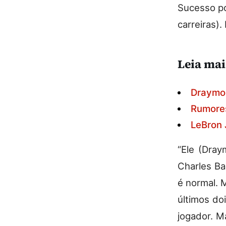
Sucesso po
carreiras).
Leia mai
Draymon
Rumores
LeBron 
“Ele (Dray
Charles Ba
é normal. 
últimos do
jogador. M