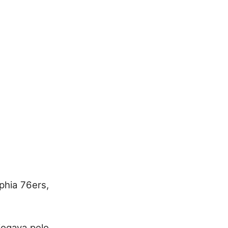
phia 76ers,
jogava pelo