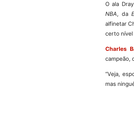
O ala Dra
NBA
, da
alfinetar 
certo níve
Charles B
campeão, c
“Veja, esp
mas ningué