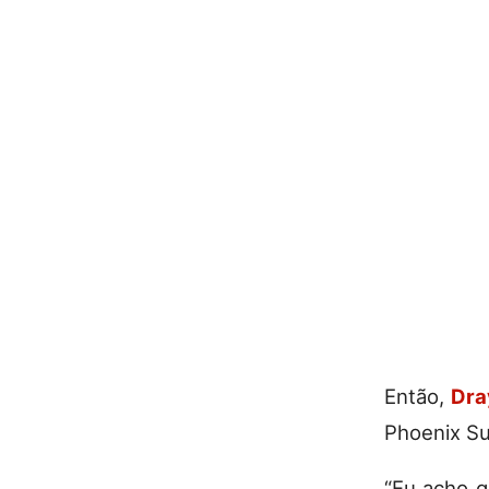
Então,
Dra
Phoenix Su
“Eu acho q