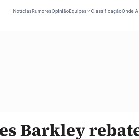
Notícias
Rumores
Opinião
Equipes
Classificação
Onde As
es Barkley rebat