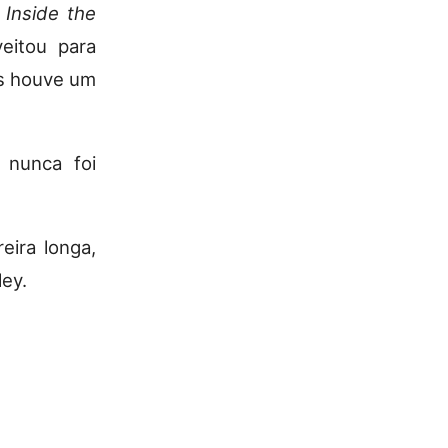
o
Inside the
veitou para
as houve um
 nunca foi
eira longa,
ey.