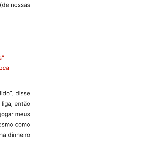
 (de nossas
a”
roca
ido”, disse
 liga, então
 jogar meus
 mesmo como
ha dinheiro