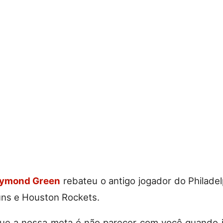
ymond Green
rebateu o antigo jogador do Philadel
ns e Houston Rockets.
ue a nossa meta é não parecer com você quando 