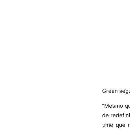
Green segu
“Mesmo que
de redefin
time que m