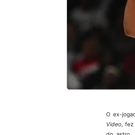
O ex-joga
Video
, fe
do astro. 