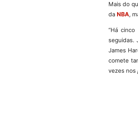
Mais do qu
da
NBA
, 
“Há cinco
seguidas. 
James Hard
comete ta
vezes nos