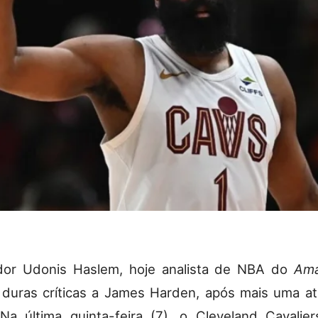
dor Udonis Haslem, hoje analista de NBA do
Ama
z duras críticas a James Harden, após mais uma a
Na última quinta-feira (7), o Cleveland Cavalie