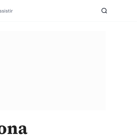
sistir
tona