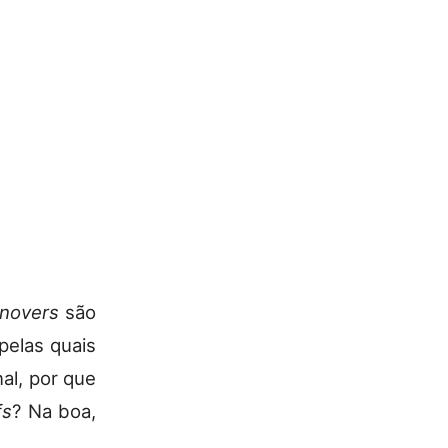
rnovers
são
pelas quais
nal, por que
fs
? Na boa,