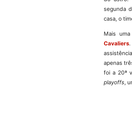
segunda de
casa, o ti
Mais uma
Cavaliers
.
assistênci
apenas trê
foi a 20ª
playoffs
, 