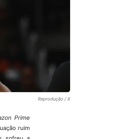
Reprodução / X
zon Prime
tuação ruim
rs sofreu a