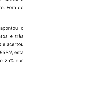
te. Fora de
sapontou o
tos e três
s
e acertou
ESPN
, esta
de 25% nos