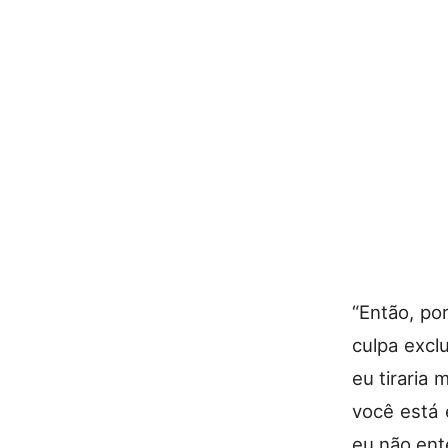
“Então, po
culpa excl
eu tiraria 
você está
eu não ent