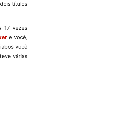
dois títulos
s
17 vezes
ker
e você,
diabos você
eve várias