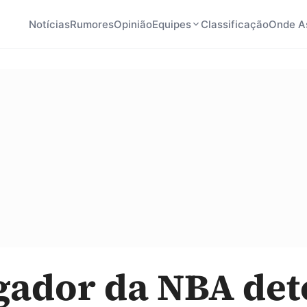
Notícias
Rumores
Opinião
Equipes
Classificação
Onde As
gador da NBA de