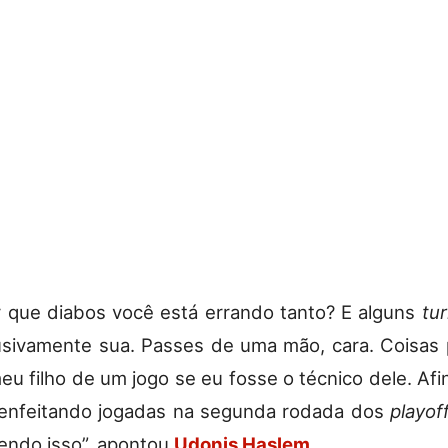
r que diabos você está errando tanto? E alguns
tu
usivamente sua. Passes de uma mão, cara. Coisas 
meu filho de um jogo se eu fosse o técnico dele. Afi
 enfeitando jogadas na segunda rodada dos
playof
endo isso”, apontou
Udonis Haslem
.