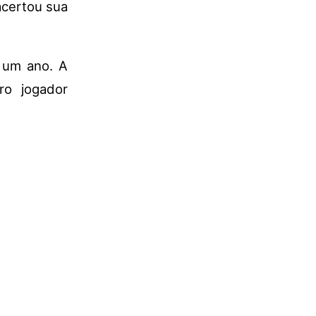
certou sua
r um ano. A
ro jogador