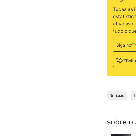
Todas as 
estatístic
ative as 
tudo o qu
Siga no
X/Twitt
Notícias
T
sobre o 