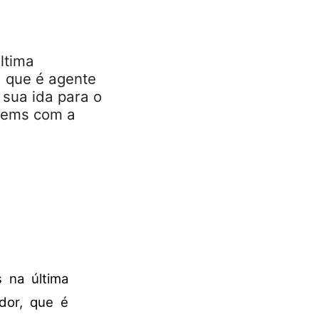
ltima
, que é agente
 sua ida para o
Weems com a
 na última
dor, que é