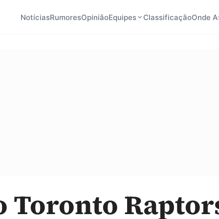
Notícias
Rumores
Opinião
Equipes
Classificação
Onde As
o Toronto Raptors