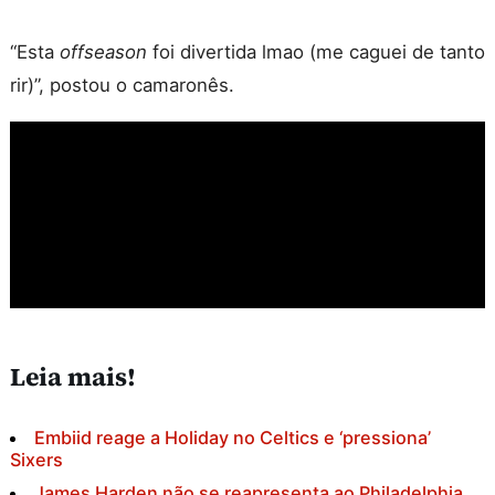
“Esta
offseason
foi divertida lmao (me caguei de tanto
rir)”, postou o camaronês.
Leia mais!
Embiid reage a Holiday no Celtics e ‘pressiona’
Sixers
James Harden não se reapresenta ao Philadelphia