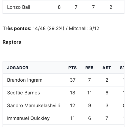
Lonzo Ball
8
7
7
2
Três pontos:
14/48 (29.2%) / Mitchell: 3/12
Raptors
JOGADOR
PTS
REB
AST
ST
Brandon Ingram
37
7
2
1
Scottie Barnes
18
11
6
1
Sandro Mamukelashvilli
12
9
3
0
Immanuel Quickley
11
6
7
1