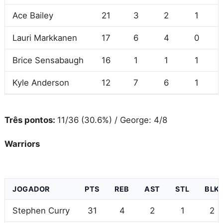
Ace Bailey
21
3
2
1
Lauri Markkanen
17
6
4
0
Brice Sensabaugh
16
1
1
1
Kyle Anderson
12
7
6
1
Três pontos:
11/36 (30.6%) / George: 4/8
Warriors
JOGADOR
PTS
REB
AST
STL
BLK
Stephen Curry
31
4
2
1
2