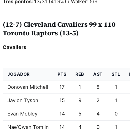
Três pontos:
13/31 (41.9%) / Walker: 5/6
(12-7) Cleveland Cavaliers 99 x 110
Toronto Raptors (13-5)
Cavaliers
JOGADOR
PTS
REB
AST
STL
B
Donovan Mitchell
17
1
8
1
Jaylon Tyson
15
9
2
1
Evan Mobley
14
5
4
0
Nae’Qwan Tomlin
14
4
0
1