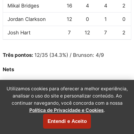
Mikal Bridges
16
4
4
2
Jordan Clarkson
12
0
1
0
Josh Hart
7
12
7
2
Três pontos:
12/35 (34.3%) / Brunson: 4/9
Nets
Utilizamos cookies para oferecer a melhor experiência,
analisar o uso do site e personalizar conteúdo. Ao
JOGADOR
PTS
REB
AST
STL
B
continuar navegando, você concorda com a nossa
Noah Clowney
31
4
3
0
Política de Privacidade e Cookies
.
Entendi e Aceito
Michael Porter Jr.
16
4
0
0