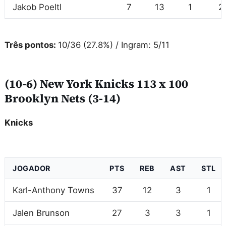
Jakob Poeltl
7
13
1
2
Três pontos:
10/36 (27.8%) / Ingram: 5/11
(10-6) New York Knicks 113 x 100
Brooklyn Nets (3-14)
Knicks
JOGADOR
PTS
REB
AST
STL
Karl-Anthony Towns
37
12
3
1
Jalen Brunson
27
3
3
1