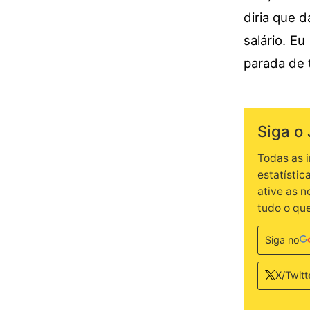
diria que 
salário. E
parada de t
Siga o 
Todas as 
estatístic
ative as 
tudo o qu
Siga no
X/Twitt