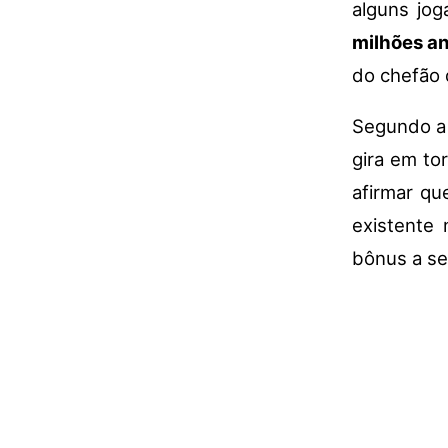
alguns jo
milhões a
do chefão
Segundo a 
gira em to
afirmar qu
existente 
bônus a se