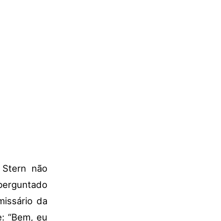
 Stern não
 perguntado
missário da
e: “Bem, eu