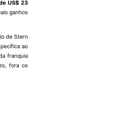
 de US$ 23
eais ganhos
io de Stern
pecífica ao
da franquia
es, fora os