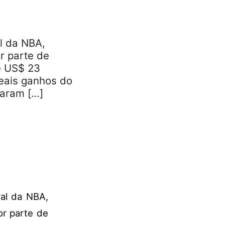
al da NBA,
r parte de
e US$ 23
eais ganhos do
maram […]
ral da NBA,
or parte de