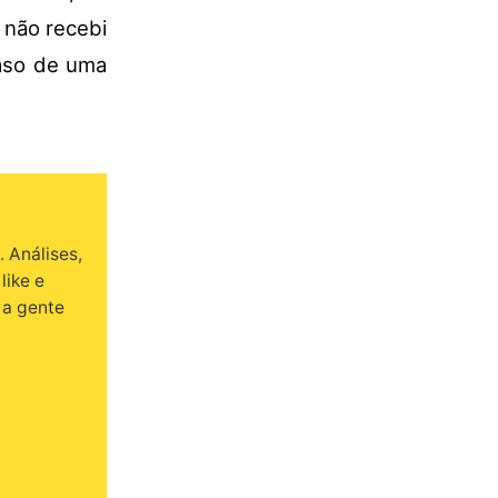
 não recebi
caso de uma
 Análises,
like e
 a gente