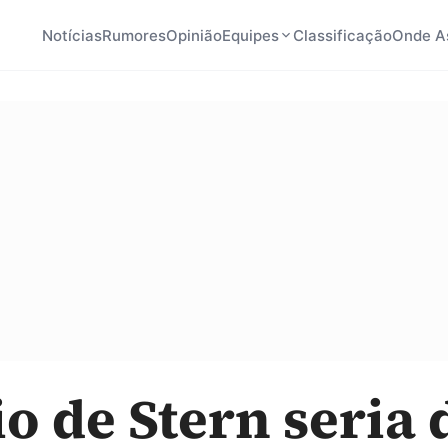
Notícias
Rumores
Opinião
Equipes
Classificação
Onde As
io de Stern seria 