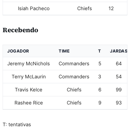
Isiah Pacheco
Chiefs
12
Recebendo
JOGADOR
TIME
T
JARDAS
Jeremy McNichols
Commanders
5
64
Terry McLaurin
Commanders
3
54
Travis Kelce
Chiefs
6
99
Rashee Rice
Chiefs
9
93
T: tentativas