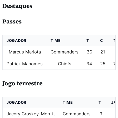
Destaques
Passes
JOGADOR
TIME
T
C
%
Marcus Mariota
Commanders
30
21
7
Patrick Mahomes
Chiefs
34
25
73
Jogo terrestre
JOGADOR
TIME
T
JA
Jacory Croskey-Merritt
Commanders
9