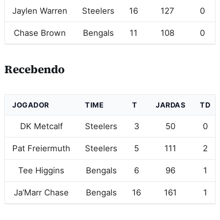
Jaylen Warren
Steelers
16
127
0
Chase Brown
Bengals
11
108
0
Recebendo
JOGADOR
TIME
T
JARDAS
TD
DK Metcalf
Steelers
3
50
0
Pat Freiermuth
Steelers
5
111
2
Tee Higgins
Bengals
6
96
1
Ja’Marr Chase
Bengals
16
161
1