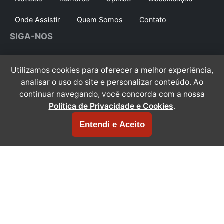
Onde Assistir
Quem Somos
Contato
SIGA-NOS
Siga no
Whatsapp
Instagram
Utilizamos cookies para oferecer a melhor experiência,
analisar o uso do site e personalizar conteúdo. Ao
Youtube
X/Twitter
Facebook
continuar navegando, você concorda com a nossa
TikTok
Threads
Política de Privacidade e Cookies
.
Entendi e Aceito
© 2007 - 2026 Jumper Brasil. Todos os direitos
reservados.