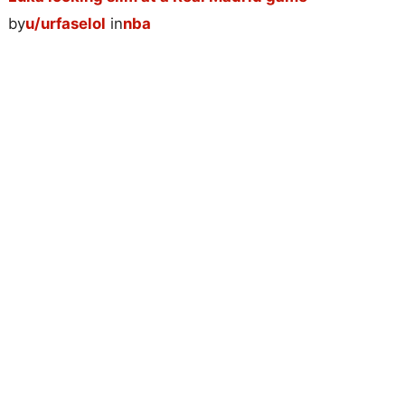
by
u/urfaselol
in
nba