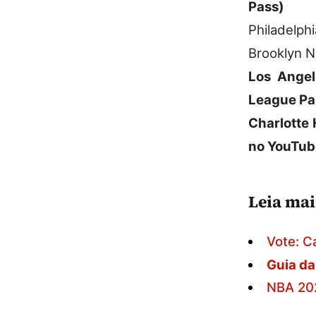
Pass)
Philadelph
Brooklyn N
Los Angel
League Pa
Charlotte 
no YouTub
Leia mai
Vote: C
Guia d
NBA 202