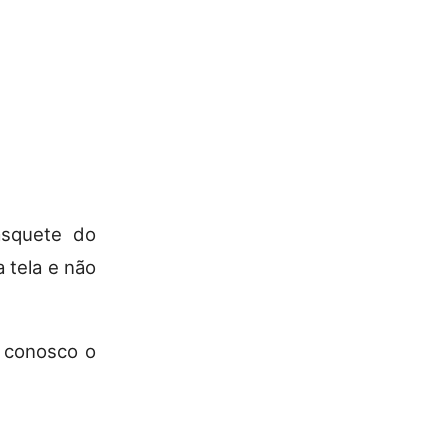
asquete do
 tela e não
a conosco o