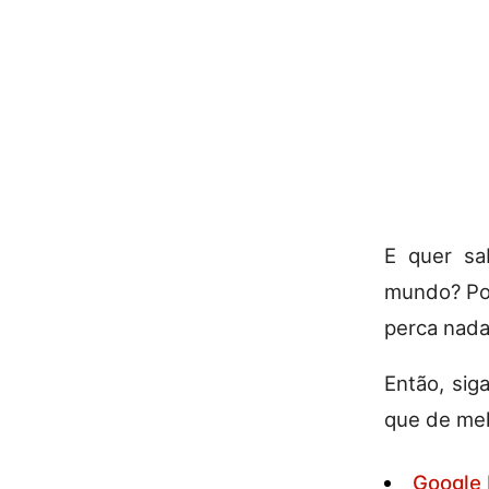
E quer sa
mundo? Por
perca nada
Então, sig
que de me
Google