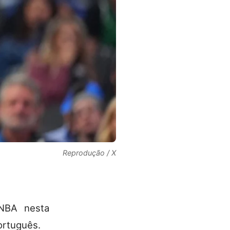
Reprodução / X
NBA nesta
ortuguês.