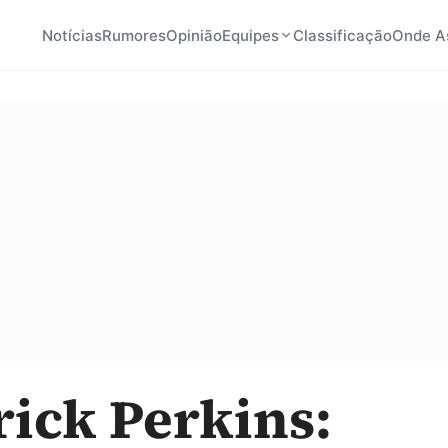
Notícias
Rumores
Opinião
Equipes
Classificação
Onde As
ick Perkins: