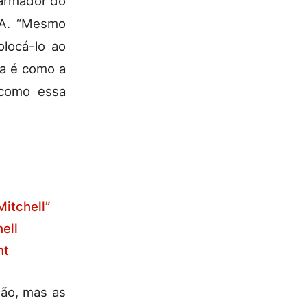
a-armador do
BA. “Mesmo
olocá-lo ao
ta é como a
 como essa
itchell”
ell
nt
eão, mas as