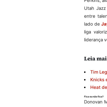
Perkins, al
Utah Jazz
entre tale
lado de
Ja
liga valo
liderança 
Leia mai
Tim Leg
Knicks 
Heat de
Fica ou não fica?
Donovan Mi