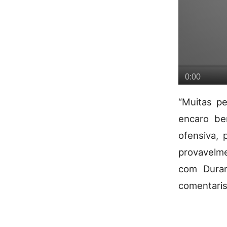
“Muitas p
encaro be
ofensiva,
provavelme
com Dura
comentari