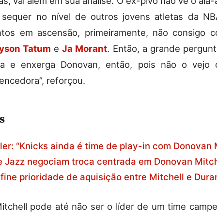
iás, vai além em sua análise. O ex-pivô não vê o al
 sequer no nível de outros jovens atletas da N
ntos em ascensão, primeiramente, não consigo c
yson Tatum
e
Ja Morant
. Então, a grande pergun
riza e enxerga Donovan, então, pois não o vejo
vencedora”, reforçou.
s
ler: “Knicks ainda é time de play-in com Donovan M
e Jazz negociam troca centrada em Donovan Mitch
fine prioridade de aquisição entre Mitchell e Dura
tchell pode até não ser o líder de um time camp