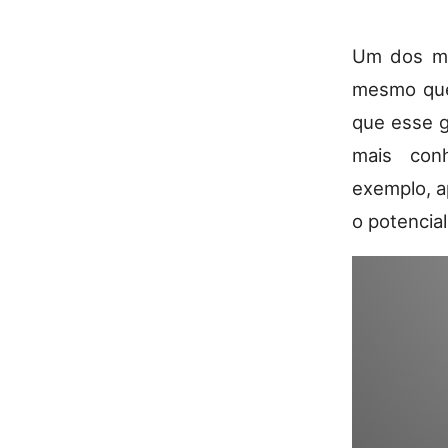
Um dos mel
mesmo que
que esse g
mais conh
exemplo, a
o potencial