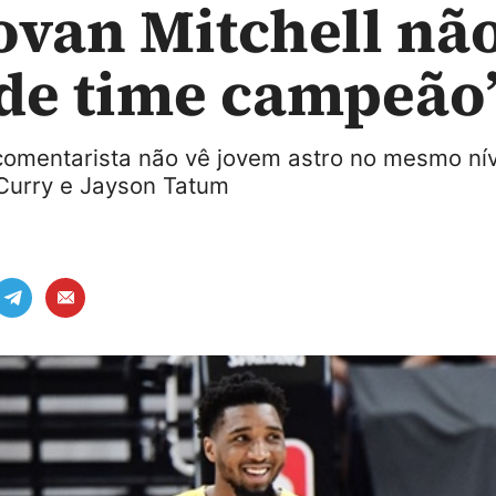
van Mitchell nã
 de time campeão
comentarista não vê jovem astro no mesmo nív
Curry e Jayson Tatum