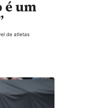
o é um
”
el de atletas