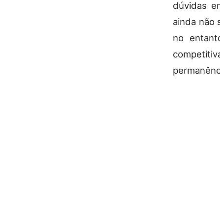
dúvidas em
ainda não 
no entant
competiti
permanênci