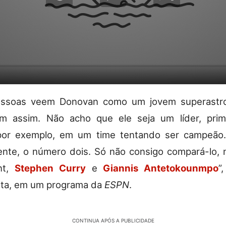
essoas veem Donovan como um jovem superastr
m assim. Não acho que ele seja um líder, prim
 por exemplo, em um time tentando ser campeão.
nte, o número dois. Só não consigo compará-lo, 
nt,
Stephen Curry
e
Giannis Antetokounmpo
”
sta, em um programa da
ESPN
.
CONTINUA APÓS A PUBLICIDADE