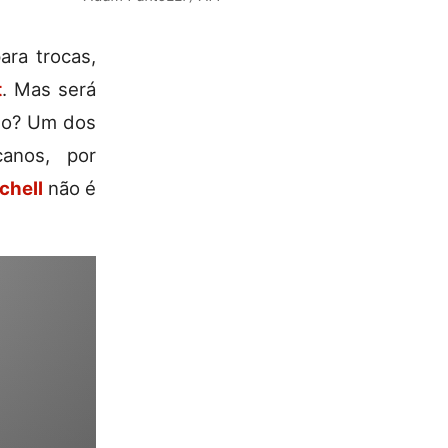
ara trocas,
t
. Mas será
ulo? Um dos
canos, por
chell
não é