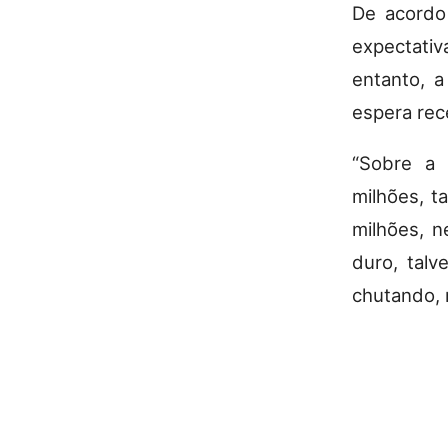
De acord
expectativ
entanto, a
espera rec
“Sobre a 
milhões, t
milhões, n
duro, talv
chutando, 