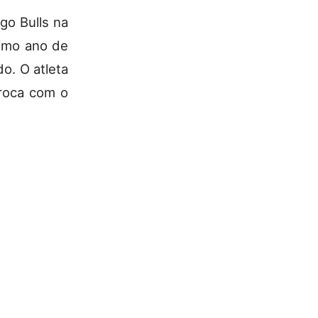
go Bulls na
timo ano de
o. O atleta
troca com o