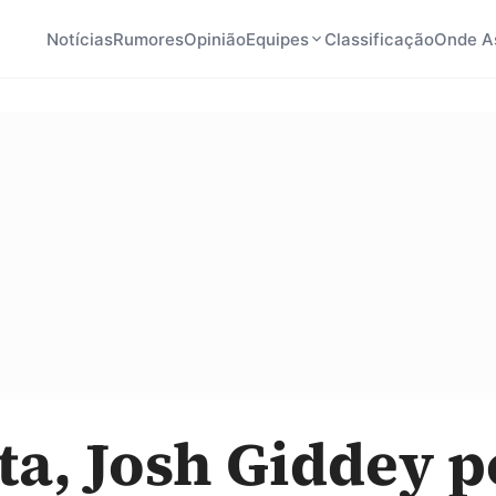
Notícias
Rumores
Opinião
Equipes
Classificação
Onde As
ta, Josh Giddey 