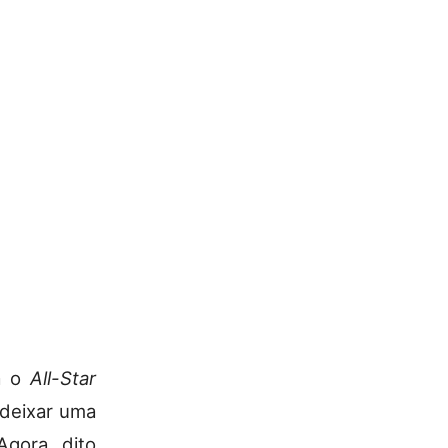
a o
All-Star
 deixar uma
Agora, dito