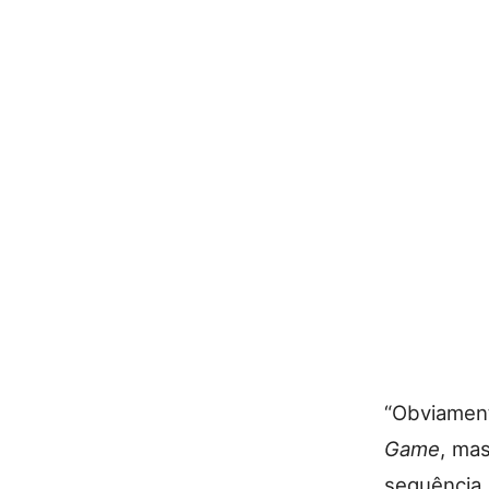
“Obviamen
Game
, ma
sequência 