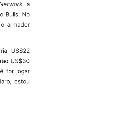
 Network
, a
o Bulls. No
, o armador
aria US$22
serão US$30
ê for jogar
laro, estou