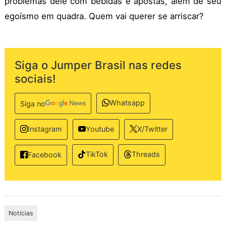
problemas dele com bebidas e apostas, além de seu
egoísmo em quadra. Quem vai querer se arriscar?
Siga o Jumper Brasil nas redes
sociais!
Whatsapp
Siga no
Instagram
Youtube
X/Twitter
TikTok
Threads
Facebook
Notícias