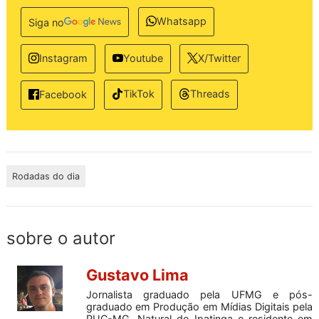
Whatsapp
Siga no
Instagram
Youtube
X/Twitter
TikTok
Threads
Facebook
Rodadas do dia
sobre o autor
Gustavo Lima
Jornalista graduado pela UFMG e pós-
graduado em Produção em Mídias Digitais pela
PUC-MG. Natural de Ipatinga e residente em