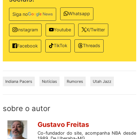
Whatsapp
Siga no
Instagram
Youtube
X/Twitter
TikTok
Threads
Facebook
Indiana Pacers
Notícias
Rumores
Utah Jazz
sobre o autor
Gustavo Freitas
Co-fundador do site, acompanha NBA desde
1989. De Uberaba-MG.