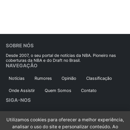
SOBRE NÓS
Desde 2007, o seu portal de notícias da NBA. Pioneiro nas
coberturas da NBA e do Draft no Brasil.
NAVEGAÇÃO
Notícias
Rumores
Opinião
Classificação
Onde Assistir
Quem Somos
Contato
SIGA-NOS
Siga no
Whatsapp
Instagram
Utilizamos cookies para oferecer a melhor experiência,
analisar o uso do site e personalizar conteúdo. Ao
Youtube
X/Twitter
Facebook