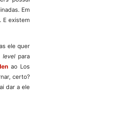
binadas. Em
. E existem
as ele quer
 level
para
len
ao Los
nar, certo?
i dar a ele