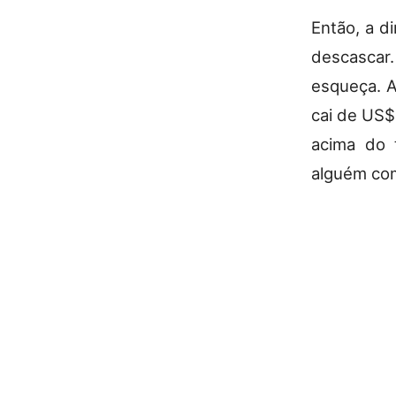
Então, a d
descascar.
esqueça. A
cai de US$
acima do t
alguém com 