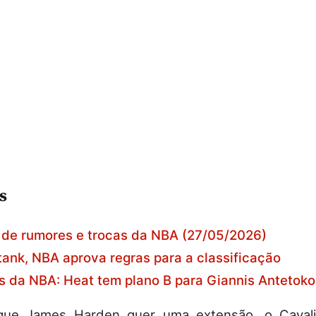
s
 de rumores e trocas da NBA (27/05/2026)
tank, NBA aprova regras para a classificação
 da NBA: Heat tem plano B para Giannis Antetok
ue James Harden quer uma extensão, o Cavali