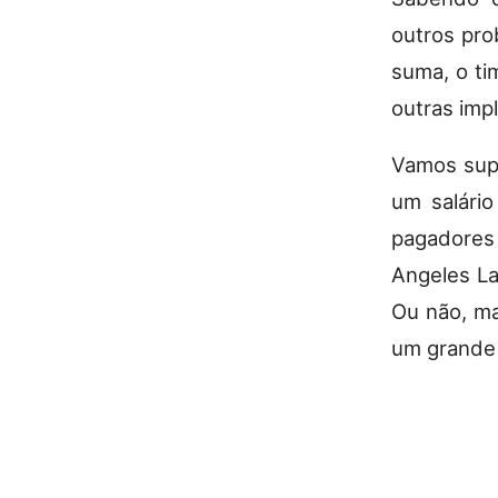
outros pro
suma, o ti
outras imp
Vamos sup
um salári
pagadores
Angeles La
Ou não, ma
um grande 