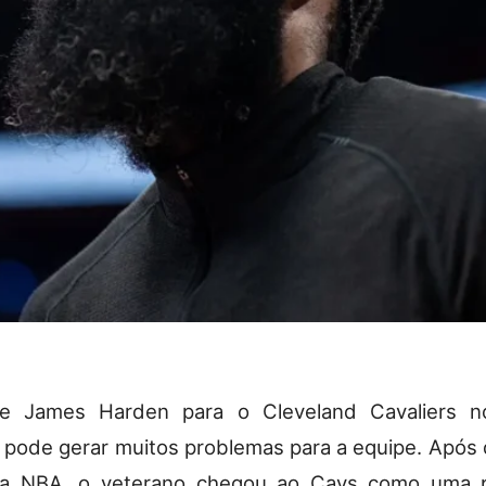
e James Harden para o Cleveland Cavaliers 
pode gerar muitos problemas para a equipe. Após 
a NBA, o veterano chegou ao Cavs como uma 