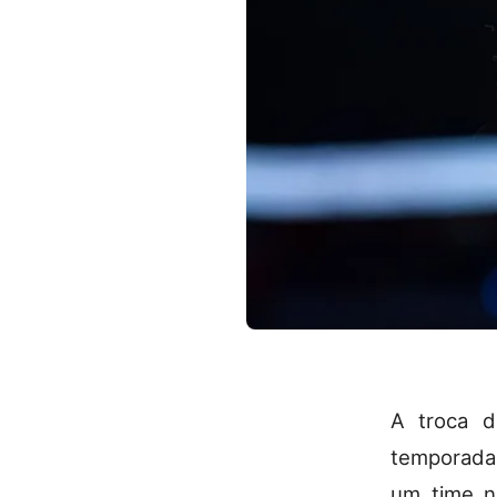
A troca d
temporada 
um time n