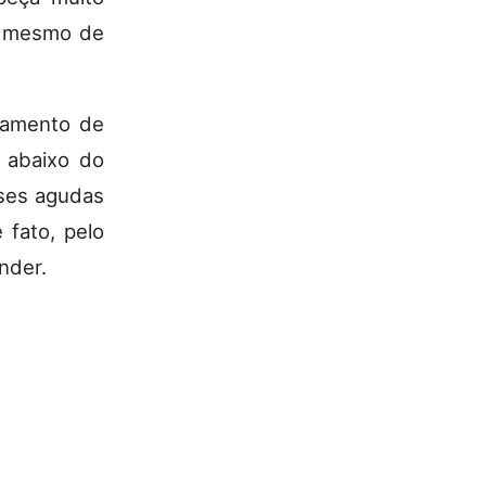
 o mesmo de
tamento de
 abaixo do
ases agudas
 fato, pelo
nder.