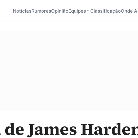
Notícias
Rumores
Opinião
Equipes
Classificação
Onde As
 de James Harde