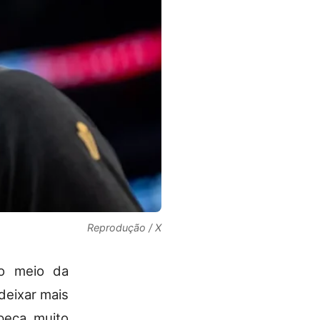
Reprodução / X
no meio da
deixar mais
peça muito