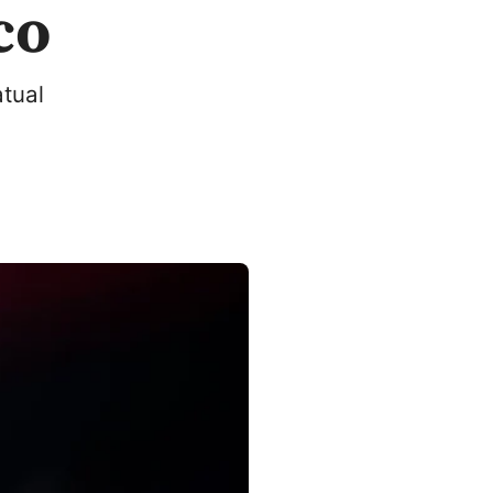
co
atual