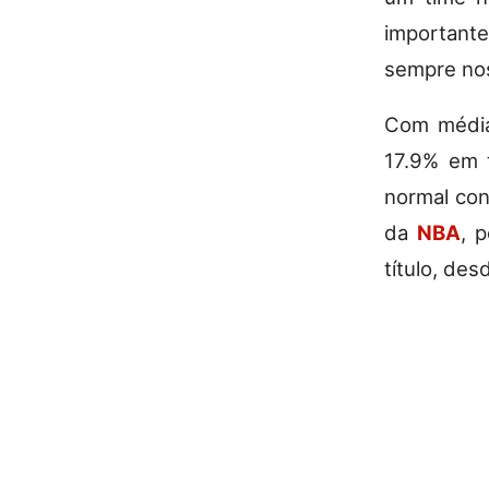
importante
sempre n
Com média
17.9% em 
normal con
da
NBA
, 
título, de