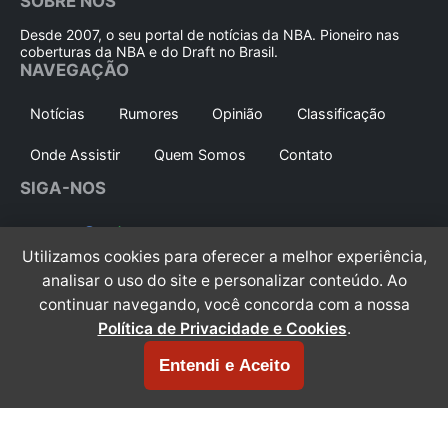
SOBRE NÓS
Desde 2007, o seu portal de notícias da NBA. Pioneiro nas
coberturas da NBA e do Draft no Brasil.
NAVEGAÇÃO
Notícias
Rumores
Opinião
Classificação
Onde Assistir
Quem Somos
Contato
SIGA-NOS
Siga no
Whatsapp
Instagram
Utilizamos cookies para oferecer a melhor experiência,
analisar o uso do site e personalizar conteúdo. Ao
Youtube
X/Twitter
Facebook
continuar navegando, você concorda com a nossa
TikTok
Threads
Política de Privacidade e Cookies
.
Entendi e Aceito
© 2007 - 2026 Jumper Brasil. Todos os direitos
reservados.