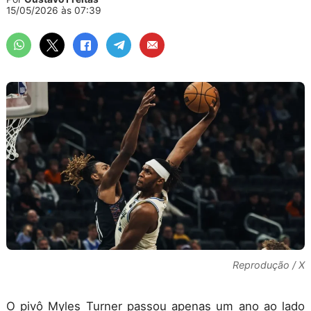
15/05/2026 às 07:39
Reprodução / X
O pivô Myles Turner passou apenas um ano ao lado