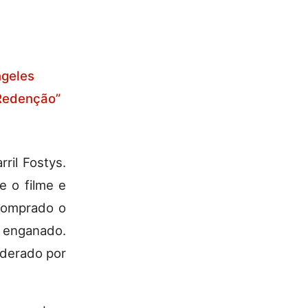
ngeles
Redenção”
ril Fostys.
e o filme e
 comprado o
u enganado.
iderado por