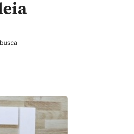
deia
 busca