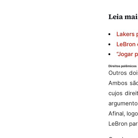
Leia mai
Lakers 
LeBron 
“Jogar 
Direitos polêmicos
Outros doi
Ambos são,
cujos dire
argumento 
Afinal, lo
LeBron par