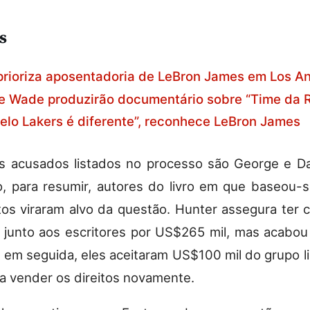
s
prioriza aposentadoria de LeBron James em Los A
e Wade produzirão documentário sobre “Time da 
pelo Lakers é diferente”, reconhece LeBron James
s acusados listados no processo são George e Dar
 para resumir, autores do livro em que baseou-s
itos viraram alvo da questão. Hunter assegura ter
junto aos escritores por US$265 mil, mas acabo
go em seguida, eles aceitaram US$100 mil do grupo l
a vender os direitos novamente.