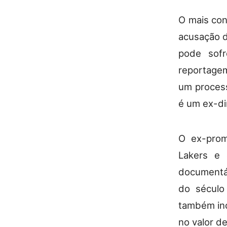
O mais con
acusação d
pode sof
reportage
um process
é um ex-di
O ex-prom
Lakers e 
documentár
do século
também inc
no valor d