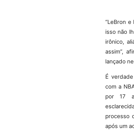
“LeBron e 
isso não l
irônico, 
assim”, af
lançado ne
É verdade
com a NBA 
por 17 a
esclareci
processo c
após um ac