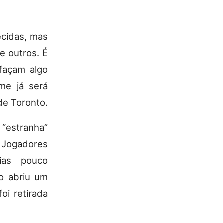
ecidas, mas
e outros. É
façam algo
lme já será
de Toronto.
“estranha”
s Jogadores
ias pouco
o abriu um
oi retirada