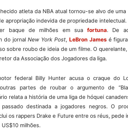
hecido atleta da NBA atual tornou-se alvo de uma
e apropriação indevida de propriedade intelectual. E
rer baque de milhões em sua
fortuna
. De a
m do jornal
New York Post
,
LeBron James
é figura
o sobre roubo de ideia de um filme. O querelante, a
retor da Associação dos Jogadores da liga.
otor federal Billy Hunter acusa o craque do L
outras partes de roubar o argumento de “Bla
io relata a história de uma liga de hóquei canadens
 passado destinada a jogadores negros. O pro
lui os rappers Drake e Future entre os réus, pede 
e US$10 milhões.