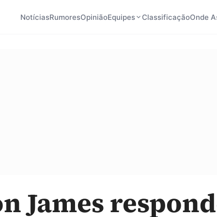
Notícias
Rumores
Opinião
Equipes
Classificação
Onde As
n James respond