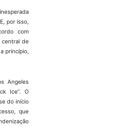
 inesperada
, por isso,
cordo com
 central de
 princípio,
os Angeles
ck Ice”. O
e do início
cesso, que
indenização