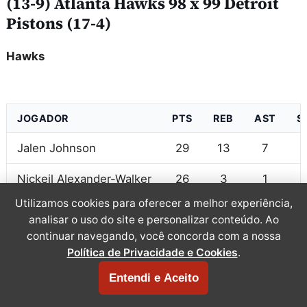
(13-9) Atlanta Hawks 98 x 99 Detroit
Pistons (17-4)
Hawks
JOGADOR
PTS
REB
AST
S
Jalen Johnson
29
13
7
Nickeil Alexander-Walker
26
3
1
Utilizamos cookies para oferecer a melhor experiência,
Onyeka Okongwu
20
6
4
analisar o uso do site e personalizar conteúdo. Ao
continuar navegando, você concorda com a nossa
Dyson Daniels
10
5
5
Política de Privacidade e Cookies
.
Luke Kennard
5
1
3
Entendi e Aceito