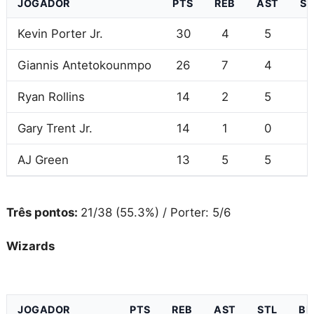
JOGADOR
PTS
REB
AST
ST
Kevin Porter Jr.
30
4
5
3
Giannis Antetokounmpo
26
7
4
1
Ryan Rollins
14
2
5
0
Gary Trent Jr.
14
1
0
0
AJ Green
13
5
5
0
Três pontos:
21/38 (55.3%) / Porter: 5/6
Wizards
JOGADOR
PTS
REB
AST
STL
BL