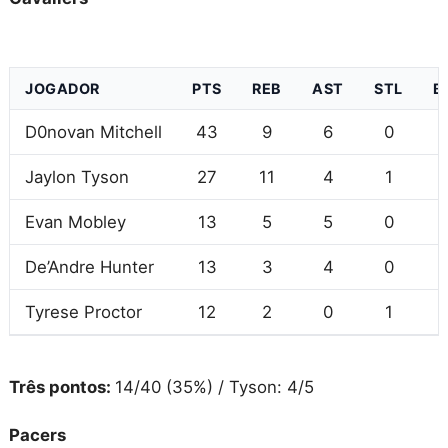
JOGADOR
PTS
REB
AST
STL
B
D0novan Mitchell
43
9
6
0
Jaylon Tyson
27
11
4
1
Evan Mobley
13
5
5
0
De’Andre Hunter
13
3
4
0
Tyrese Proctor
12
2
0
1
Três pontos:
14/40 (35%) / Tyson: 4/5
Pacers