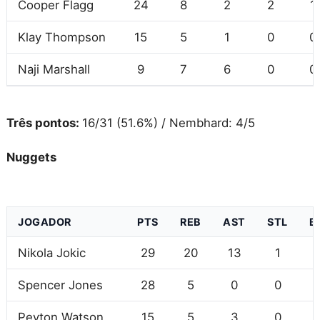
Cooper Flagg
24
8
2
2
1
Klay Thompson
15
5
1
0
0
Naji Marshall
9
7
6
0
0
Três pontos:
16/31 (51.6%) / Nembhard: 4/5
Nuggets
JOGADOR
PTS
REB
AST
STL
B
Nikola Jokic
29
20
13
1
Spencer Jones
28
5
0
0
Peyton Watson
15
5
3
0