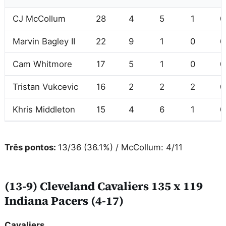
CJ McCollum
28
4
5
1
0
Marvin Bagley II
22
9
1
0
0
Cam Whitmore
17
5
1
0
0
Tristan Vukcevic
16
2
2
2
0
Khris Middleton
15
4
6
1
0
Três pontos:
13/36 (36.1%) / McCollum: 4/11
(13-9) Cleveland Cavaliers 135 x 119
Indiana Pacers (4-17)
Cavaliers