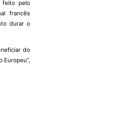
feito pelo
nal francês
nto durar o
neficiar do
o Europeu”,