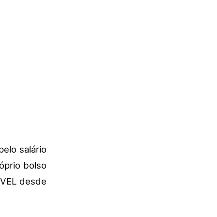
elo salário
óprio bolso
ASVEL desde