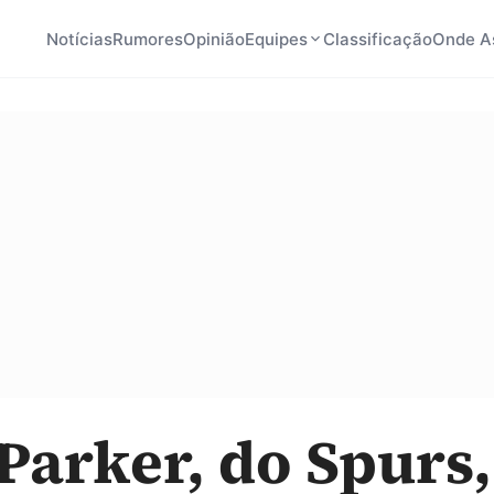
Notícias
Rumores
Opinião
Equipes
Classificação
Onde As
Parker, do Spurs,