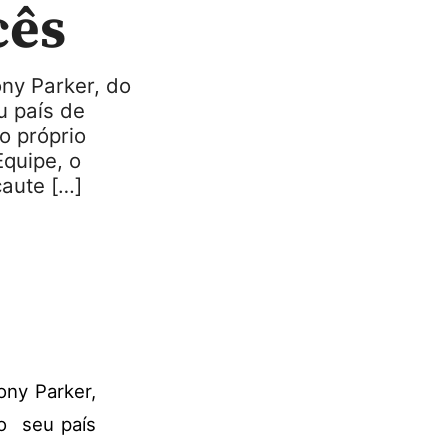
cês
ny Parker, do
u país de
o próprio
Equipe, o
caute […]
ony Parker,
 o seu país