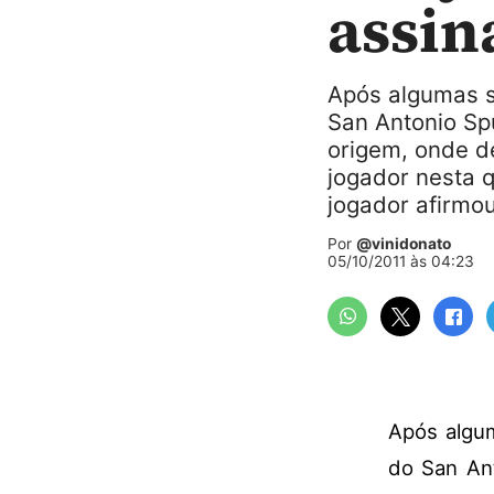
assin
Após algumas s
San Antonio Sp
origem, onde de
jogador nesta q
jogador afirmou
Por
@vinidonato
05/10/2011 às 04:23
Após algum
do San Ant