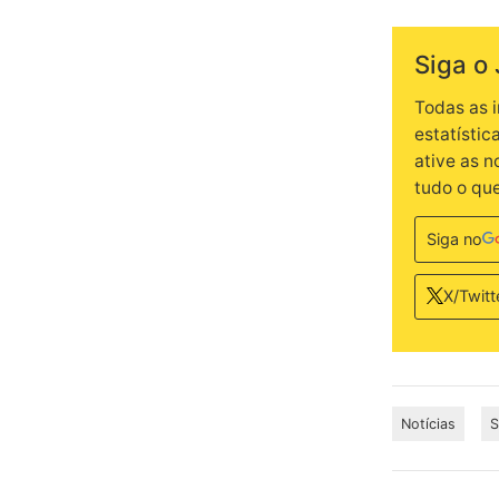
Siga o 
Todas as 
estatístic
ative as 
tudo o qu
Siga no
X/Twitt
Notícias
S