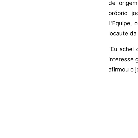
de origem
próprio jo
L’Equipe, 
locaute da
“Eu achei 
interesse 
afirmou o 