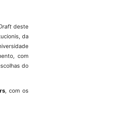
Draft
deste
ucionis, da
niversidade
mento, com
escolhas do
rs
, com os