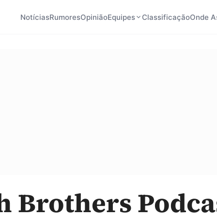
Notícias
Rumores
Opinião
Equipes
Classificação
Onde As
h Brothers Podca