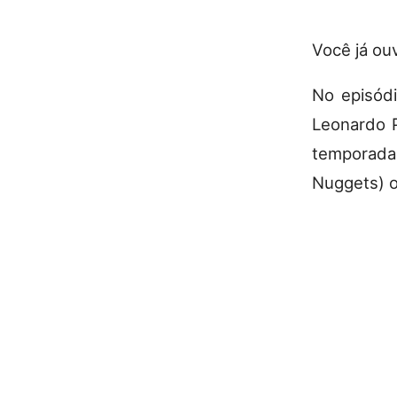
Você já ou
No episód
Leonardo P
temporada
Nuggets) o