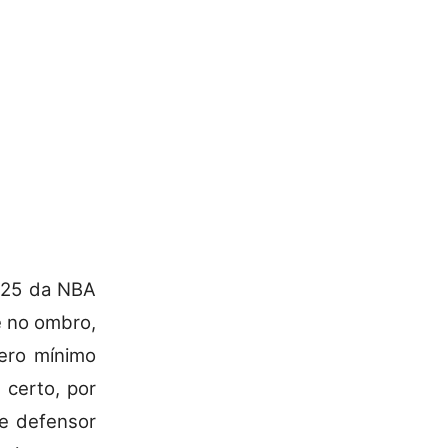
/25 da NBA
e no ombro,
ero mínimo
 certo, por
de defensor