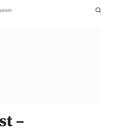
sistir
st –