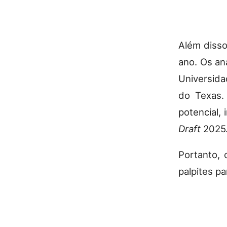
Além diss
ano. Os an
Universida
do Texas.
potencial,
Draft
2025
Portanto, 
palpites p