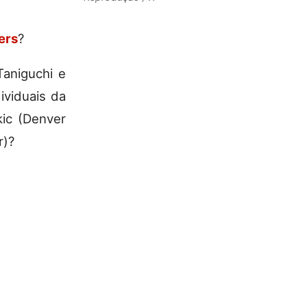
ers
?
aniguchi e
ividuais da
ic (Denver
r)?