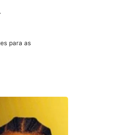
a
tes para as