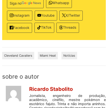
Whatsapp
Siga no
Instagram
Youtube
X/Twitter
TikTok
Threads
Facebook
Cleveland Cavaliers
Miami Heat
Notícias
sobre o autor
Ricardo Stabolito
Jornalista, engenheiro de produção,
acadêmico, cinéfilo, mestre pokémon e
esotérico fajuto. Trinta e não importa aninhos.
Contato:
ricardostabolito@jumperbrasil.com.br