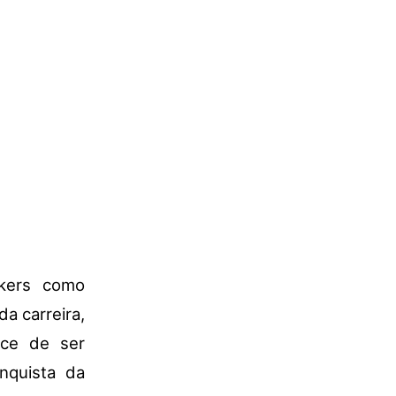
kers como
a carreira,
nce de ser
nquista da