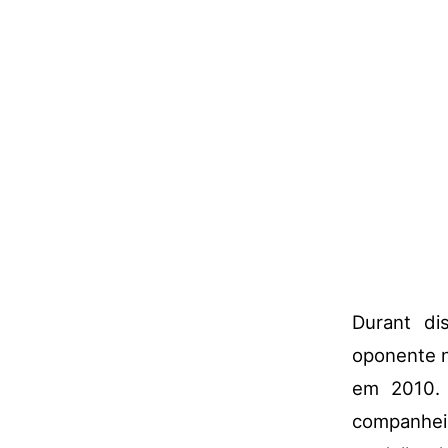
Durant di
oponente n
em 2010. 
companhei