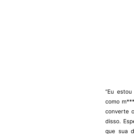
“Eu estou
como m****
converte o
disso. Es
que sua d