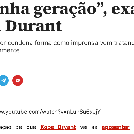
nha geração”, ex
 Durant
er condena forma como imprensa vem tratand
temente
ww.youtube.com/watch?v=nLuh8u6xJjY
mação de que
Kobe Bryant
vai se
aposentar
a