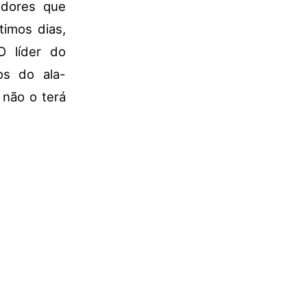
adores que
timos dias,
O líder do
s do ala-
 não o terá