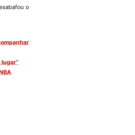
desabafou o
companhar
 lugar”
 NBA