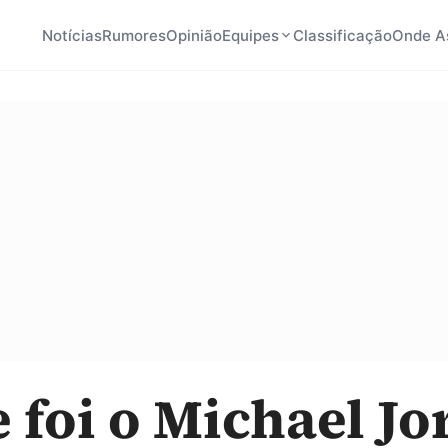
Notícias
Rumores
Opinião
Equipes
Classificação
Onde As
 foi o Michael J