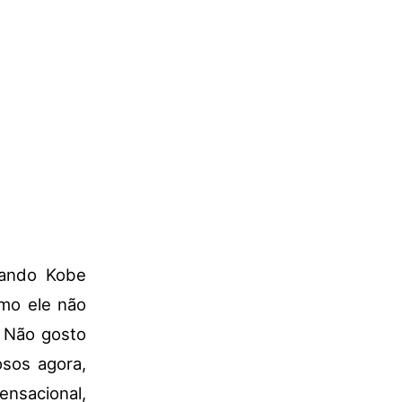
tando Kobe
omo ele não
. Não gosto
sos agora,
nsacional,