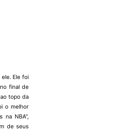
le. Ele foi
no final de
 ao topo da
oi o melhor
s na NBA”,
um de seus