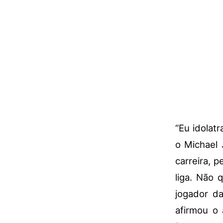
“Eu idolat
o Michael 
carreira, p
liga. Não 
jogador d
afirmou o