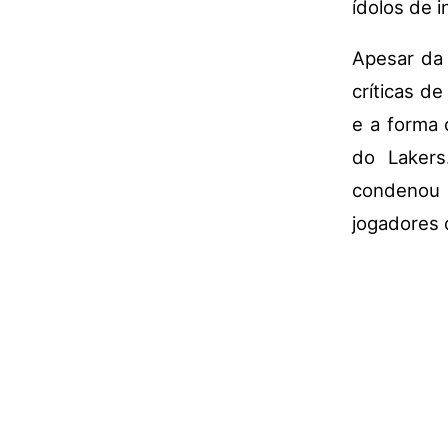
ídolos de i
Apesar da 
críticas de
e a forma 
do Lakers
condenou a
jogadores d