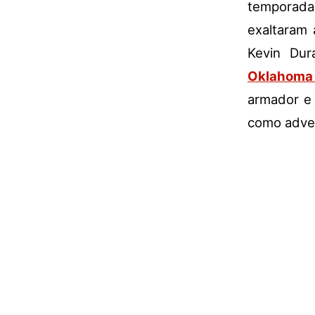
temporad
exaltaram 
Kevin Dur
Oklahoma
armador e 
como adver