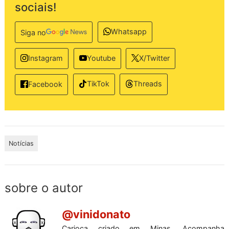
sociais!
Whatsapp
Siga no
Instagram
Youtube
X/Twitter
TikTok
Threads
Facebook
Notícias
sobre o autor
@vinidonato
Carioca criado em Minas. Acompanha