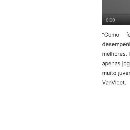
“Como lí
desempenh
melhores. 
apenas jog
muito juve
VanVleet.