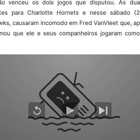
ão venceu os dois jogos que disputou. As dua
tes para Charlotte Hornets e nesse sábado (2
wks, causaram incomodo em Fred VanVleet que, ap
irmou que ele e seus companheiros jogaram como 