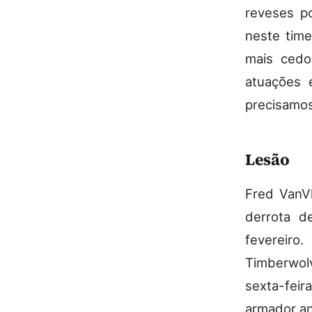
reveses po
neste time
mais cedo
atuações 
precisamos
Lesão
Fred VanVl
derrota d
fevereir
Timberwolv
sexta-feir
armador an