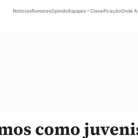
Notícias
Rumores
Opinião
Equipes
Classificação
Onde As
mos como juveni