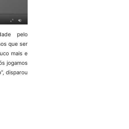
dade pelo
os que ser
ouco mais e
Nós jogamos
”, disparou