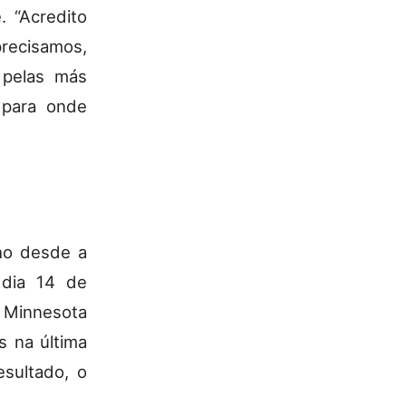
. “Acredito
precisamos,
 pelas más
 para onde
lho desde a
 dia 14 de
Minnesota
s na última
esultado, o