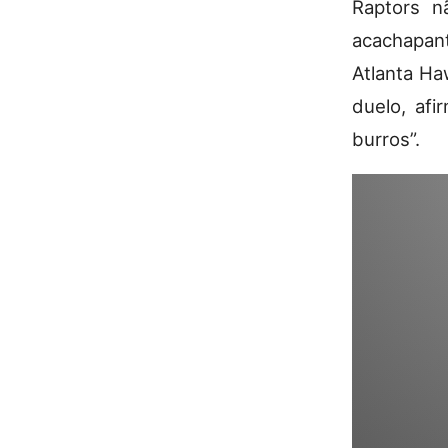
Raptors n
acachapan
Atlanta Ha
duelo, af
burros”.