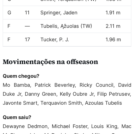
G
11
Springer, Jaden
1.91 m
9
F
—
Tubelis, Ąžuolas (TW)
2.11 m
1
F
17
Tucker, P. J.
1.96 m
1
Movimentações na offseason
Quem chegou?
Mo Bamba, Patrick Beverley, Ricky Council, David
Duke Jr, Danny Green, Kelly Oubre Jr, Filip Petrusev,
Javonte Smart, Terquavion Smith, Azoulas Tubelis
Quem saiu?
Dewayne Dedmon, Michael Foster, Louis King, Mac