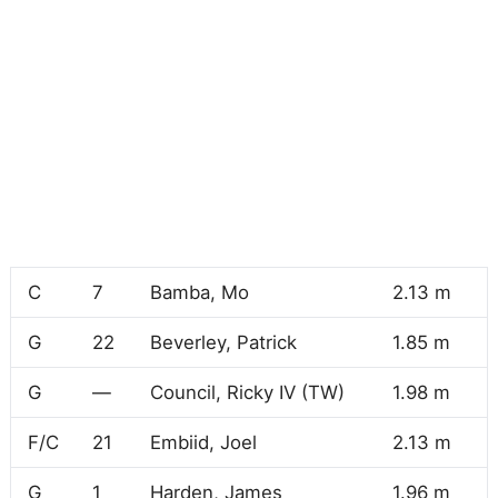
C
7
Bamba, Mo
2.13 m
1
G
22
Beverley, Patrick
1.85 m
8
G
—
Council, Ricky IV (TW)
1.98 m
9
F/C
21
Embiid, Joel
2.13 m
1
G
1
Harden, James
1.96 m
1