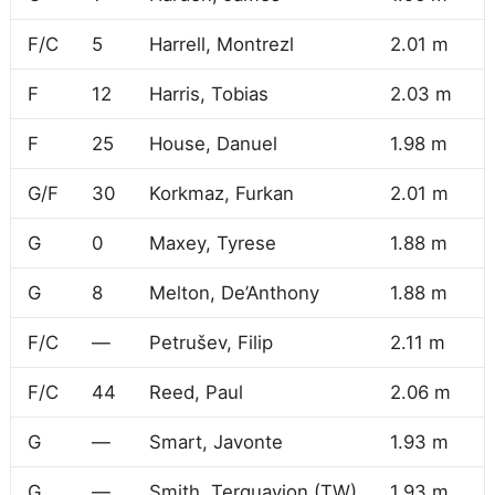
F/C
5
Harrell, Montrezl
2.01 m
1
F
12
Harris, Tobias
2.03 m
1
F
25
House, Danuel
1.98 m
1
G/F
30
Korkmaz, Furkan
2.01 m
9
G
0
Maxey, Tyrese
1.88 m
9
G
8
Melton, De’Anthony
1.88 m
9
F/C
—
Petrušev, Filip
2.11 m
1
F/C
44
Reed, Paul
2.06 m
9
G
—
Smart, Javonte
1.93 m
9
G
—
Smith, Terquavion (TW)
1.93 m
8