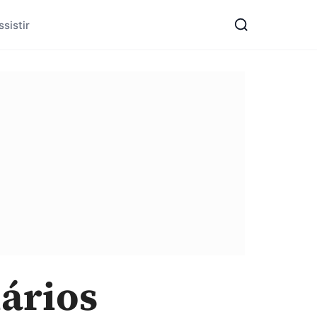
sistir
lários