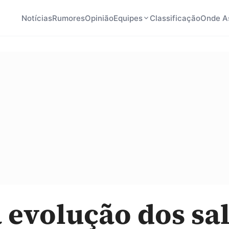
Notícias
Rumores
Opinião
Equipes
Classificação
Onde As
a evolução dos sa