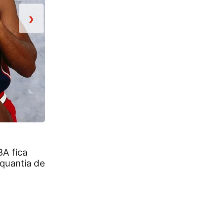
›
2/11
BA fica
US$100 MIL: BILL RUSSELL E WILT CH
 quantia de
1965/66, Bill Russell e Wilt Chamberlain
NBA a ganhar US$100 mil em uma tempor
marcante, já que Russell, ao descobrir q
atingir esse valor, pediu ao técnico do 
seu salário fosse reajustado para US$1
essa barreira salarial, a rivalidade dos 