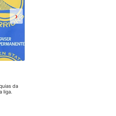
›
2/31
quias da
ATLANTA HAWKS: LEBRON JAMES - O cam
 liga.
impedir o Hawks de conquistar um títul
2015, o time de Atlanta vinha de uma ca
favorito no Leste. Porém, pelo Cleveland
atuações históricas nas finais de confer
Millsap e companhia.