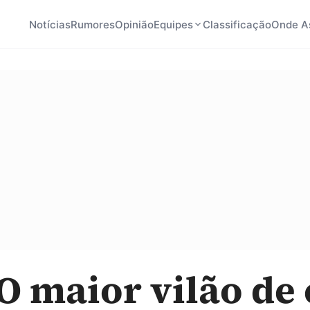
Notícias
Rumores
Opinião
Equipes
Classificação
Onde As
O maior vilão de