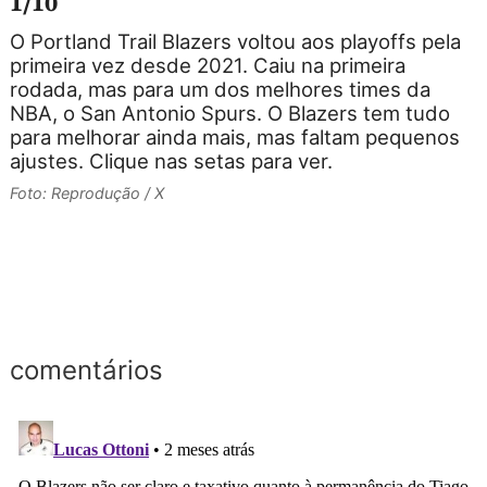
1/10
O Portland Trail Blazers voltou aos playoffs pela
primeira vez desde 2021. Caiu na primeira
d
rodada, mas para um dos melhores times da
M
NBA, o San Antonio Spurs. O Blazers tem tudo
a
para melhorar ainda mais, mas faltam pequenos
ajustes. Clique nas setas para ver.
m
r
Foto: Reprodução / X
B
m
F
comentários