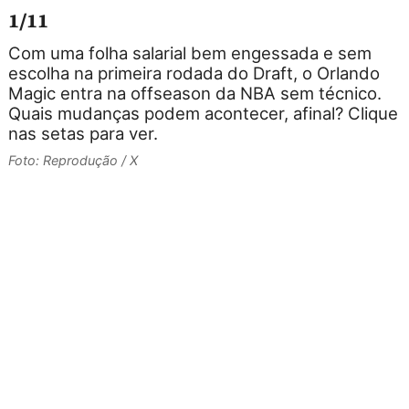
1/11
Com uma folha salarial bem engessada e sem
escolha na primeira rodada do Draft, o Orlando
Magic entra na offseason da NBA sem técnico.
Quais mudanças podem acontecer, afinal? Clique
a
nas setas para ver.
p
Foto: Reprodução / X
W
a
n
n
F