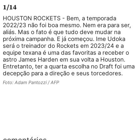
1/14
HOUSTON ROCKETS - Bem, a temporada
2022/23 não foi boa mesmo. Nem era para ser,
m
aliás. Mas o fato é que tudo deve mudar na
próxima campanha. E já começou. Ime Udoka
será o treinador do Rockets em 2023/24 e a
equipe texana é uma das favoritas a receber o
astro James Harden em sua volta a Houston.
Entretanto, ter a quarta escolha no Draft foi uma
f
decepção para a direção e seus torcedores.
h
Foto: Adam Pantozzi / AFP
a
n
F