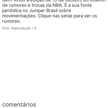
de rumores e trocas da NBA. É a sua fonte
a
periódica no Jumper Brasil sobre
movimentações. Clique nas setas para ver os
d
rumores.
r
Foto: Reprodução / X
a
p
F
comentários