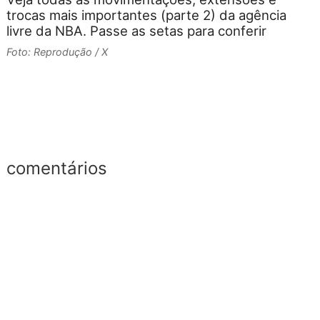
trocas mais importantes (parte 2) da agência
livre da NBA. Passe as setas para conferir
m
n
Foto: Reprodução / X
0
F
comentários