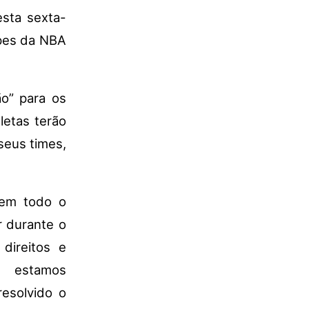
esta sexta-
ipes da NBA
o” para os
letas terão
seus times,
 em todo o
r durante o
direitos e
 estamos
resolvido o