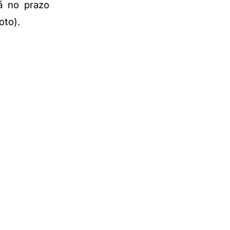
á no prazo
oto).