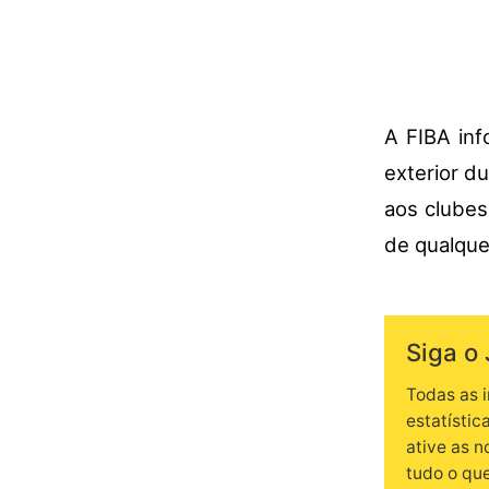
A FIBA inf
exterior du
aos clubes
de qualque
Siga o 
Todas as 
estatístic
ative as 
tudo o qu