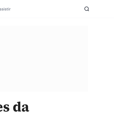
sistir
es da