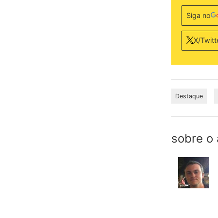
Siga no
X/Twitt
Destaque
sobre o 