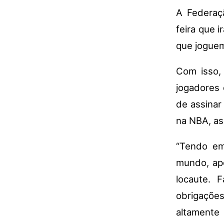
A Federaçã
feira que 
que joguem
Com isso,
jogadores 
de assinar
na NBA, as
“Tendo em
mundo, apo
locaute. 
obrigaç
altamente 