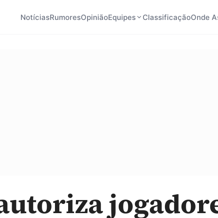
Notícias
Rumores
Opinião
Equipes
Classificação
Onde As
autoriza jogador