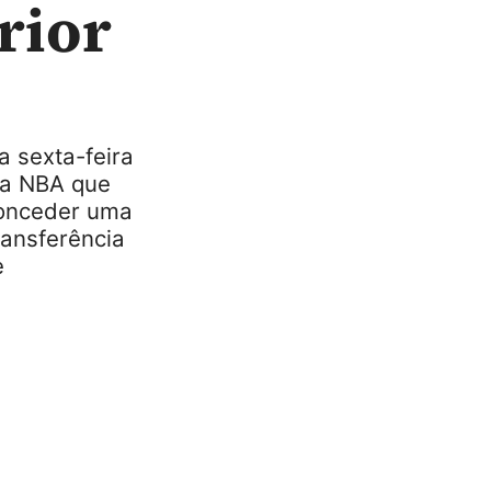
rior
a sexta-feira
da NBA que
conceder uma
ansferência
e