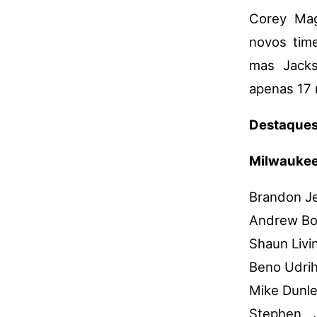
Corey Mag
novos tim
mas Jacks
apenas 17 
Destaque
Milwauke
Brandon Je
Andrew Bog
Shaun Livi
Beno Udrih
Mike Dunle
Stephen J