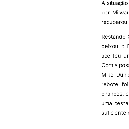
A situação
por Milwau
recuperou,
Restando 3
deixou o 
acertou um
Com a poss
Mike Dunl
rebote fo
chances, d
uma cesta
suficiente 