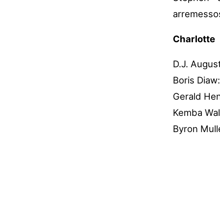
arremesso
Charlotte
D.J. August
Boris Diaw
Gerald Hen
Kemba Walk
Byron Mull