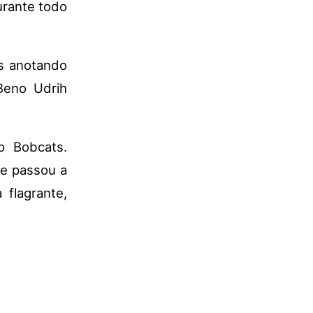
urante todo
as anotando
Beno Udrih
o Bobcats.
 e passou a
 flagrante,