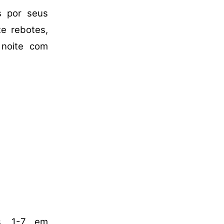
s por seus
e rebotes,
noite com
as, 1-7 em