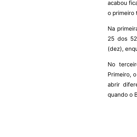
acabou fic
o primeiro
Na primeir
25 dos 52
(dez), enq
No tercei
Primeiro, 
abrir dife
quando o B