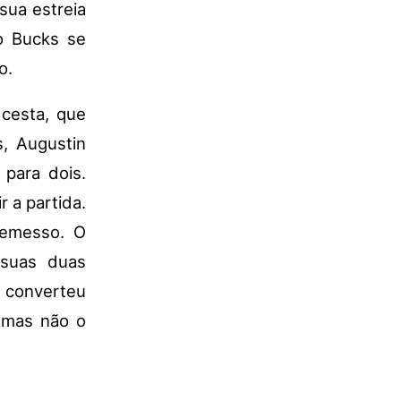
sua estreia
 o Bucks se
o.
 cesta, que
, Augustin
 para dois.
 a partida.
remesso. O
 suas duas
a converteu
 mas não o