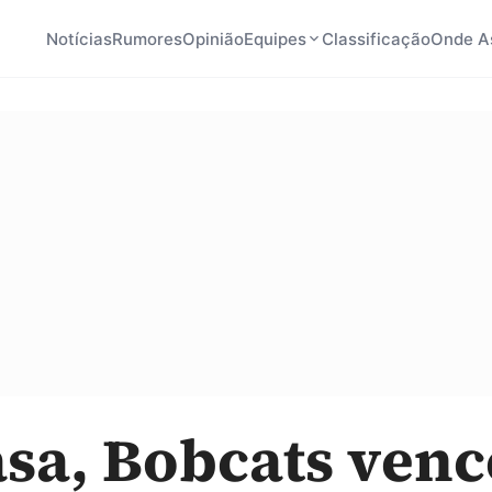
Notícias
Rumores
Opinião
Equipes
Classificação
Onde As
sa, Bobcats venc