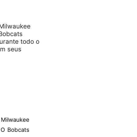
 Milwaukee
 Bobcats
urante todo o
om seus
o Milwaukee
 O Bobcats