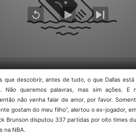
 que descobrir, antes de tudo, o que Dallas está
n. Não queremos palavras, mas sim ações. E 
então não venha falar de amor, por favor. Some
nte gostam do meu filho”, alertou o ex-jogador, em
ick Brunson disputou 337 partidas por oito times d
s na NBA.