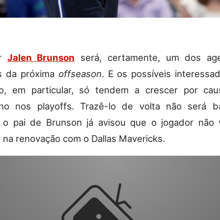
or
Jalen Brunson
será, certamente, um dos ag
s da próxima
offseason
. E os possíveis interess
ão, em particular, só tendem a crescer por ca
o nos playoffs. Trazê-lo de volta não será b
E o pai de Brunson já avisou que o jogador não 
 na renovação com o Dallas Mavericks.