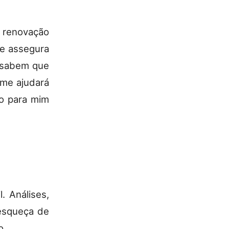
r renovação
le assegura
s sabem que
 me ajudará
to para mim
. Análises,
 esqueça de
o.