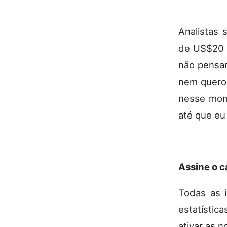
Analistas 
de US$20 m
não pensar
nem quero 
nesse mome
até que eu 
Assine o 
Todas as i
estatístic
ativar as 