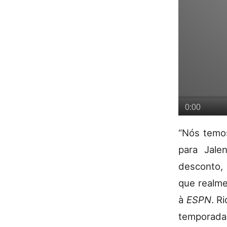
“Nós temos
para Jale
desconto, 
que realme
à
ESPN
. R
temporada