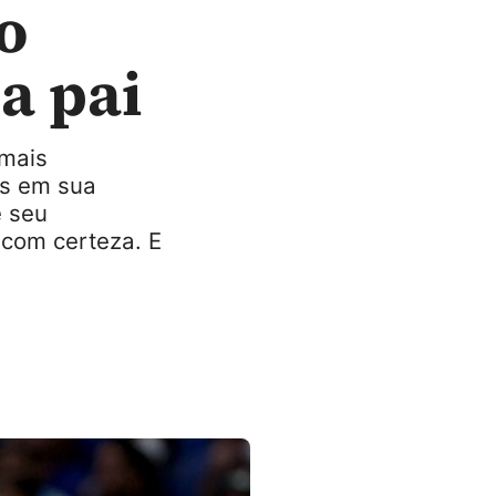
o
a pai
 mais
os em sua
e seu
 com certeza. E