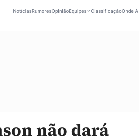
Notícias
Rumores
Opinião
Equipes
Classificação
Onde As
son não dará