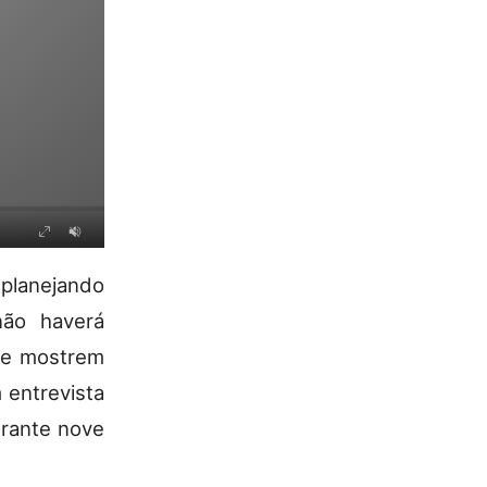
 planejando
não haverá
nte mostrem
 entrevista
urante nove