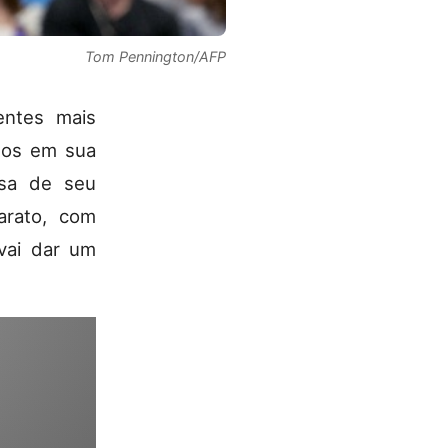
Tom Pennington/AFP
entes mais
ados em sua
usa de seu
arato, com
vai dar um