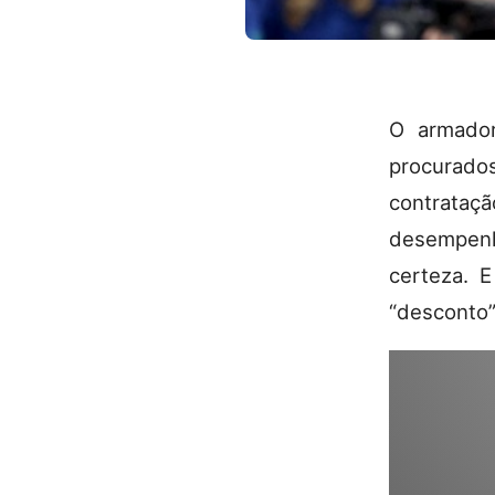
O armad
procurado
contrataç
desempenh
certeza. 
“desconto”