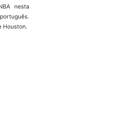
NBA nesta
 português.
 e Houston.