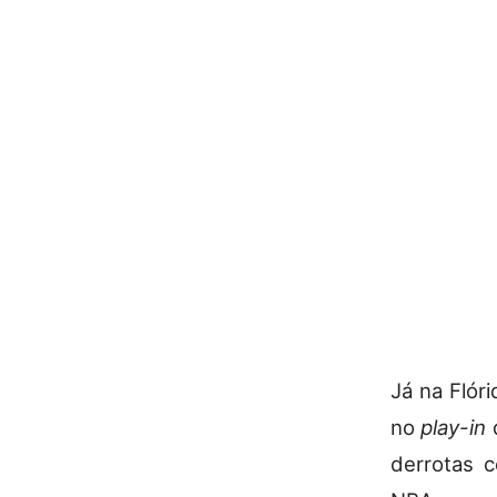
Já na Flór
no
play-in
d
derrotas c