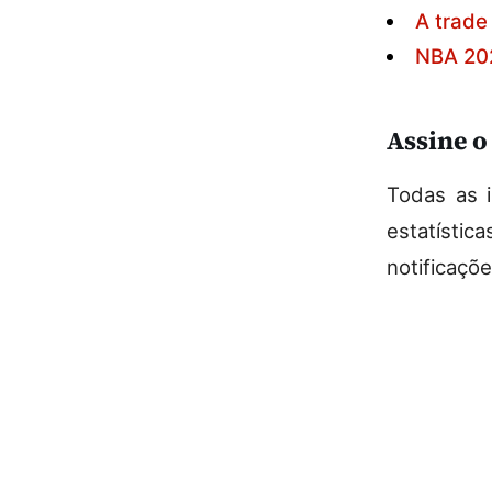
A trade
NBA 202
Assine o
Todas as i
estatísti
notificaçõ