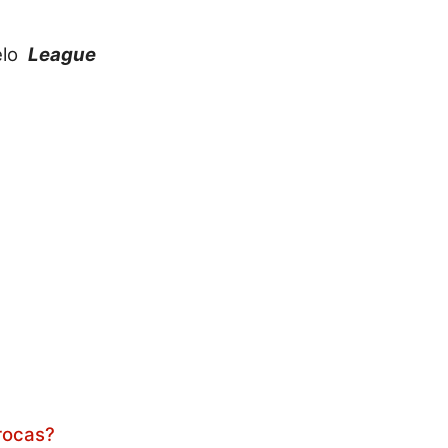
elo
League
rocas?