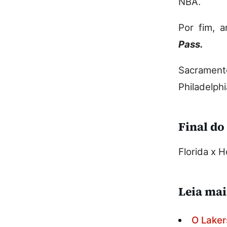
NBA.
Por fim, 
Pass.
Sacramento
Philadelph
Final do
Florida x 
Leia mai
O Laker