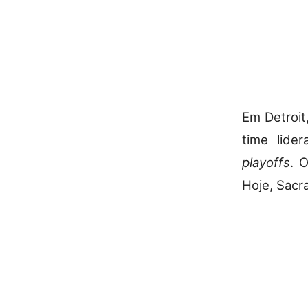
Em Detroit
time lide
playoffs
. 
Hoje, Sacr